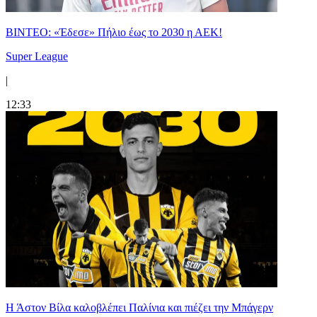
ΒΙΝΤΕΟ: «Έδεσε» Πήλιο έως το 2030 η ΑΕΚ!
Super League
|
12:33
Η Άστον Βίλα καλοβλέπει Παλίνια και πιέζει την Μπάγερν