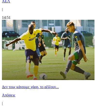
ΑΕΛ
|
14:51
Δεν τους κάνουμε χάρη, το αξίζουν...
Απόψεις
|