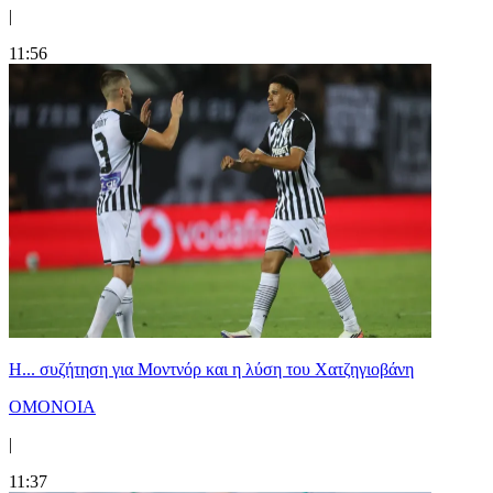
|
11:56
Η... συζήτηση για Μοντνόρ και η λύση του Χατζηγιοβάνη
ΟΜΟΝΟΙΑ
|
11:37