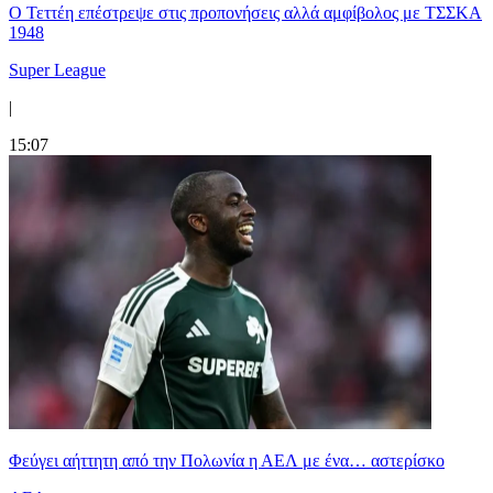
Ο Τεττέη επέστρεψε στις προπονήσεις αλλά αμφίβολος με ΤΣΣΚΑ
1948
Super League
|
15:07
Φεύγει αήττητη από την Πολωνία η ΑΕΛ με ένα… αστερίσκο