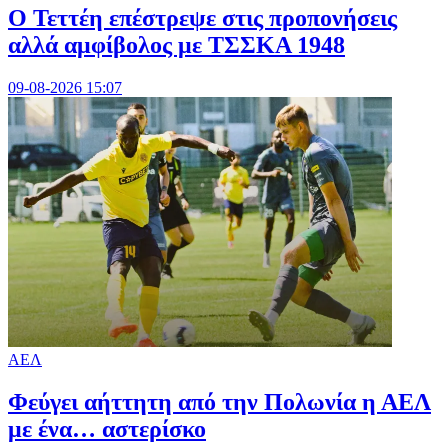
Ο Τεττέη επέστρεψε στις προπονήσεις
αλλά αμφίβολος με ΤΣΣΚΑ 1948
09-08-2026 15:07
ΑΕΛ
Φεύγει αήττητη από την Πολωνία η ΑΕΛ
με ένα… αστερίσκο