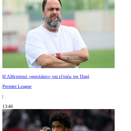
Η Λίβερπουλ «φουλάρει» για εξτρέμ της Παρί
Premier League
|
13:46