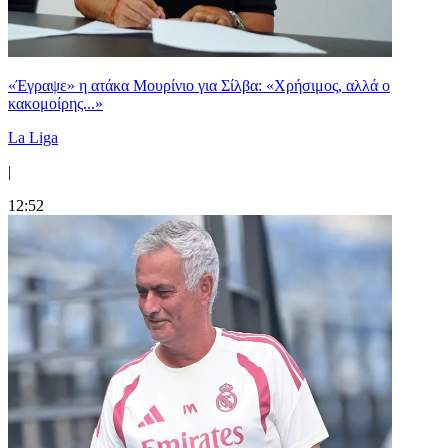
«Έγραψε» η ατάκα Μουρίνιο για Σίλβα: «Χρήσιμος, αλλά ο
κακομοίρης...»
La Liga
|
12:52