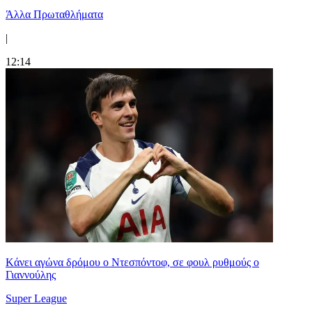
Άλλα Πρωταθλήματα
|
12:14
Kάνει αγώνα δρόμου ο Ντεσπόντοφ, σε φουλ ρυθμούς ο
Γιαννούλης
Super League