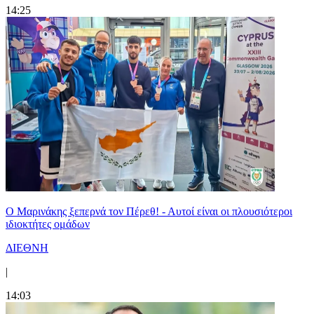
14:25
Ο Μαρινάκης ξεπερνά τον Πέρεθ! - Αυτοί είναι οι πλουσιότεροι
ιδιοκτήτες ομάδων
ΔΙΕΘΝΗ
|
14:03