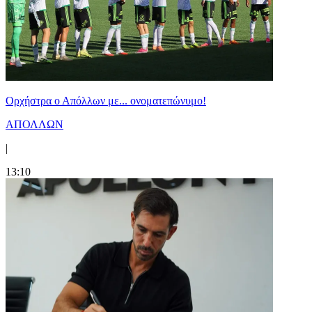
Ορχήστρα o Aπόλλων με... ονοματεπώνυμο!
ΑΠΟΛΛΩΝ
|
13:10