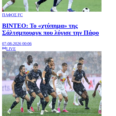
ΠΑΦΟΣ FC
ΒΙΝΤΕΟ: Το «χτύπημα» της
Σάλτσμπουργκ που λύγισε την Πάφο
07-08-2026 00:06
LIVE