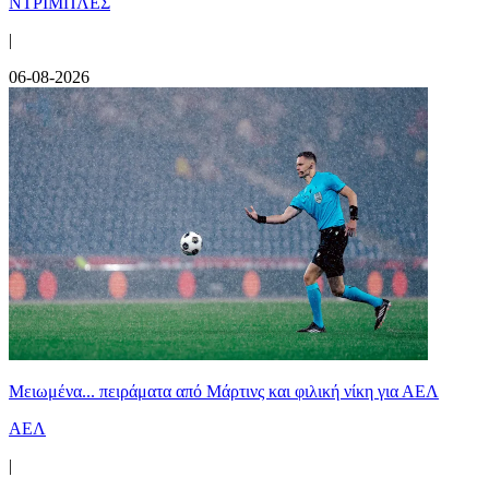
ΝΤΡΙΜΠΛΕΣ
|
06-08-2026
Μειωμένα... πειράματα από Μάρτινς και φιλική νίκη για ΑΕΛ
ΑΕΛ
|