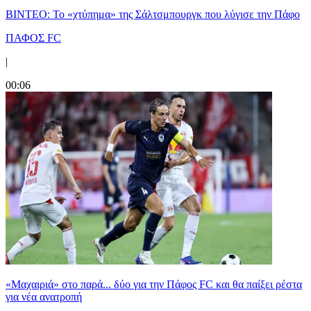
ΒΙΝΤΕΟ: Το «χτύπημα» της Σάλτσμπουργκ που λύγισε την Πάφο
ΠΑΦΟΣ FC
|
00:06
«Μαχαιριά» στο παρά... δύο για την Πάφος FC και θα παίξει ρέστα
για νέα ανατροπή