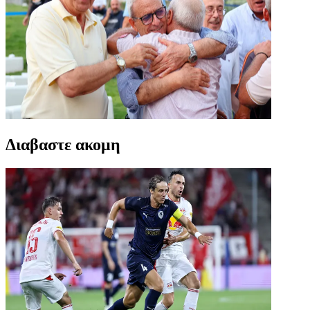
Διαβαστε ακομη