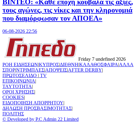
ΒΙΝΤΕΟ: «Κάθε εποχή κουβαλά τις αξίες,
τους αγώνες, τις νίκες και την κληρονομιά
που διαμόρφωσαν τον ΑΠΟΕΛ»
06-08-2026 22:56
Friday 7 undefined 2026
ΡΟΗ ΕΙΔΗΣΕΩΝ
|
ΚΥΠΡΟΣ
|
ΔΙΕΘΝΗ
|
ΚΑΛΑΘΟΣΦΑΙΡΑ
|
ΑΛΛΑ
ΣΠΟΡ
|
ΝΤΡΙΜΠΛΕΣ
|
ΑΠΟΨΕΙΣ
|
AFTER DERBY
|
ΠΡΩΤΟΣΕΛΙΔΟ
|
TV
ΕΠΙΚΟΙΝΩΝΙΑ
|
TAYTOTHTA
|
ΟΡΟΙ ΧΡΗΣΗΣ
|
COOKIES
|
ΕΙΔΟΠΟΙΗΣΗ ΑΠΟΡΡΗΤΟΥ
|
ΔΗΛΩΣΗ ΠΡΟΣΒΑΣΙΜΟΤΗΤΑΣ
|
ΠΟΛΙΤΗΣ
© Developed by P.C Admin 22 Limited