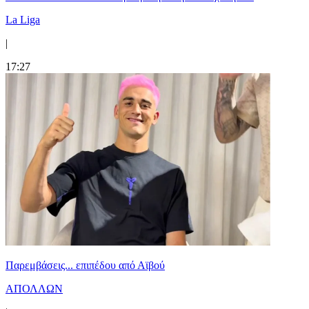
La Liga
|
17:27
Παρεμβάσεις... επιπέδου από Αϊβού
ΑΠΟΛΛΩΝ