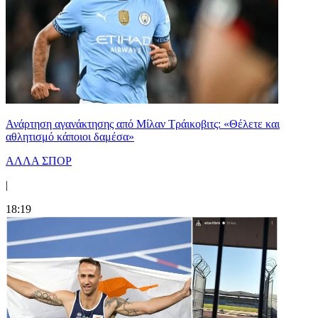
Ανάρτηση αγανάκτησης από Μίλαν Τράικοβιτς: «Θέλετε και
αθλητισμό κάποιοι δαμέσα»
ΑΛΛΑ ΣΠΟΡ
|
18:19