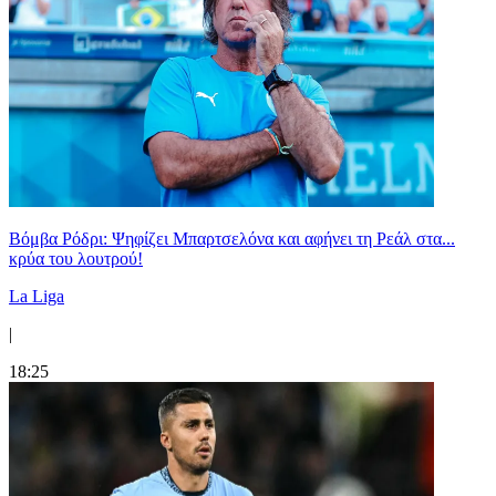
Βόμβα Ρόδρι: Ψηφίζει Μπαρτσελόνα και αφήνει τη Ρεάλ στα...
κρύα του λουτρού!
La Liga
|
18:25