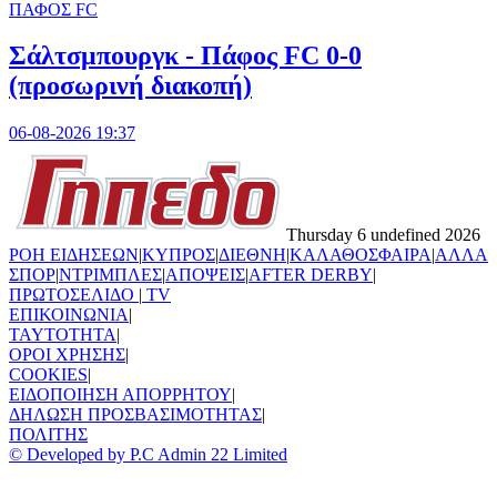
ΠΑΦΟΣ FC
Σάλτσμπουργκ - Πάφος FC 0-0
(προσωρινή διακοπή)
06-08-2026 19:37
Thursday 6 undefined 2026
ΡΟΗ ΕΙΔΗΣΕΩΝ
|
ΚΥΠΡΟΣ
|
ΔΙΕΘΝΗ
|
ΚΑΛΑΘΟΣΦΑΙΡΑ
|
ΑΛΛΑ
ΣΠΟΡ
|
ΝΤΡΙΜΠΛΕΣ
|
ΑΠΟΨΕΙΣ
|
AFTER DERBY
|
ΠΡΩΤΟΣΕΛΙΔΟ
|
TV
ΕΠΙΚΟΙΝΩΝΙΑ
|
TAYTOTHTA
|
ΟΡΟΙ ΧΡΗΣΗΣ
|
COOKIES
|
ΕΙΔΟΠΟΙΗΣΗ ΑΠΟΡΡΗΤΟΥ
|
ΔΗΛΩΣΗ ΠΡΟΣΒΑΣΙΜΟΤΗΤΑΣ
|
ΠΟΛΙΤΗΣ
© Developed by P.C Admin 22 Limited