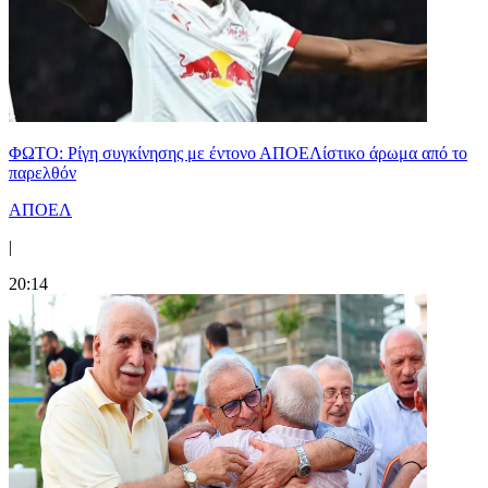
ΦΩΤΟ: Ρίγη συγκίνησης με έντονο ΑΠΟΕΛίστικο άρωμα από το
παρελθόν
ΑΠΟΕΛ
|
20:14