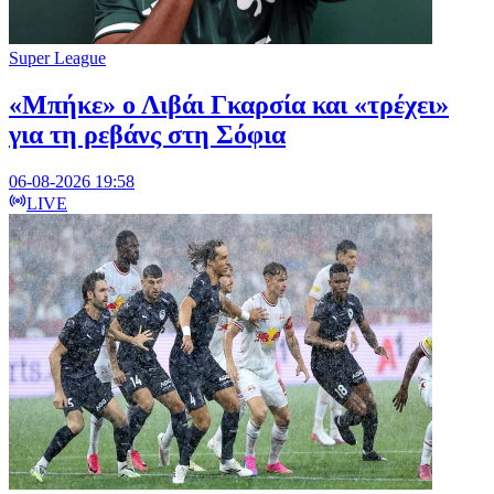
Super League
«Μπήκε» ο Λιβάι Γκαρσία και «τρέχει»
για τη ρεβάνς στη Σόφια
06-08-2026 19:58
LIVE