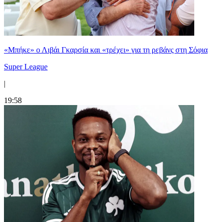
«Μπήκε» ο Λιβάι Γκαρσία και «τρέχει» για τη ρεβάνς στη Σόφια
Super League
|
19:58