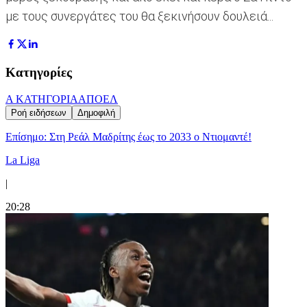
με τους συνεργάτες του θα ξεκινήσουν δουλειά...
Κατηγορίες
Α ΚΑΤΗΓΟΡΙΑ
ΑΠΟΕΛ
Ροή ειδήσεων
Δημοφιλή
Επίσημο: Στη Ρεάλ Μαδρίτης έως το 2033 ο Ντιομαντέ!
La Liga
|
20:28