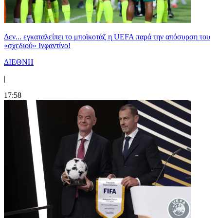
Δεν... εγκαταλείπει το μποϊκοτάζ η UEFA παρά την απόσυρση του
«σχεδιού» Ινφαντίνο!
ΔΙΕΘΝΗ
|
17:58