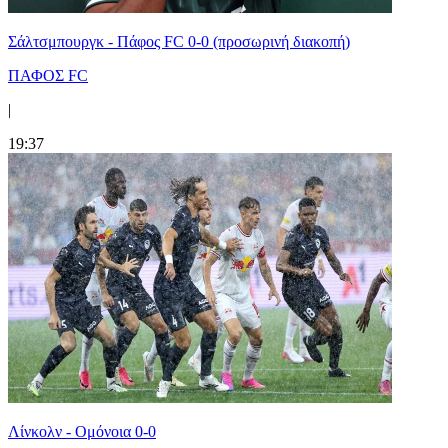
Σάλτσμπουργκ - Πάφος FC 0-0 (προσωρινή διακοπή)
ΠΑΦΟΣ FC
|
19:37
Λίνκολν - Ομόνοια 0-0