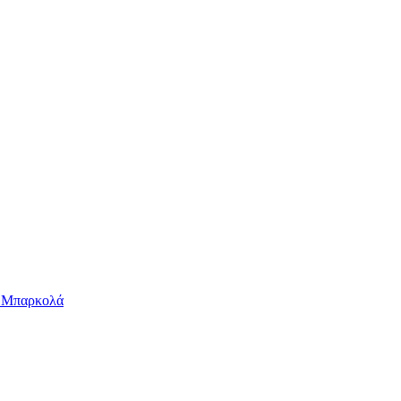
ν Μπαρκολά