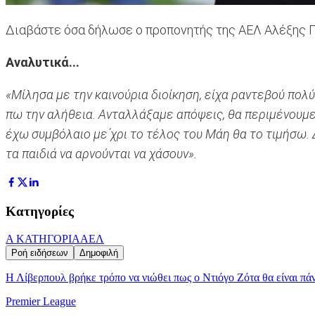
Διαβάστε όσα δήλωσε ο προπονητής της ΑΕΛ Αλέξης Γα
Αναλυτικά...
«Μίλησα με την καινούρια διοίκηση, είχα ραντεβού πολύ
πω την αλήθεια. Ανταλλάξαμε απόψεις, θα περιμένουμε, 
έχω συμβόλαιο με΄χρι το τέλος του Μάη θα το τιμήσω.
τα παιδιά να αρνούνται να χάσουν».
Κατηγορίες
Α ΚΑΤΗΓΟΡΙΑ
ΑΕΛ
Ροή ειδήσεων
Δημοφιλή
Η Λίβερπουλ βρήκε τρόπο να νιώθει πως ο Ντιόγο Ζότα θα είναι πάντ
Premier League