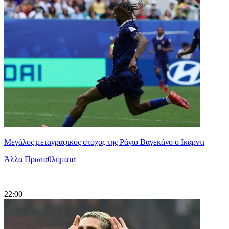
Μεγάλος μεταγραφικός στόχος της Ράγιο Βαγεκάνο ο Ικάρντι
Άλλα Πρωταθλήματα
|
22:00