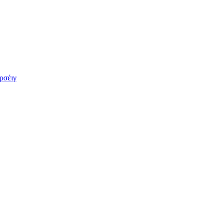
ρσέιγ