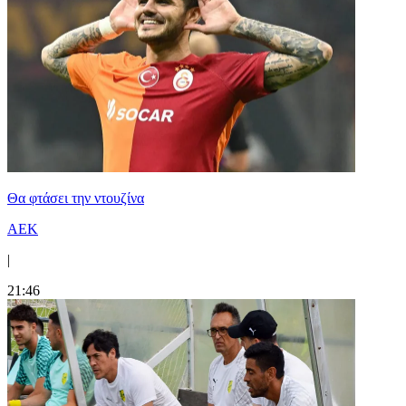
Θα φτάσει την ντουζίνα
ΑΕΚ
|
21:46