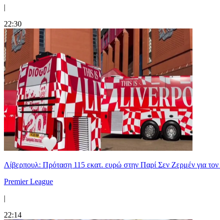
|
22:30
Λίβερπουλ: Πρόταση 115 εκατ. ευρώ στην Παρί Σεν Ζερμέν για το
Premier League
|
22:14