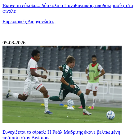
Έκανε τα εύκολα... δύσκολα ο Παναθηναϊκός, αποδοκιμασίες στο
φινάλε
Ευρωπαϊκές Διοργανώσεις
|
05-08-2026
Συνεχίζεται το σίριαλ: Η Ρεάλ Μαδρίτης έκανε βελτιωμένη
πρόταση στον Βινίσιους