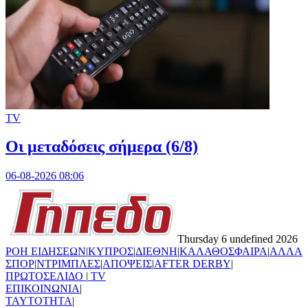
TV
Οι μεταδόσεις σήμερα (6/8)
06-08-2026 08:06
Thursday 6 undefined 2026
ΡΟΗ ΕΙΔΗΣΕΩΝ
|
ΚΥΠΡΟΣ
|
ΔΙΕΘΝΗ
|
ΚΑΛΑΘΟΣΦΑΙΡΑ
|
ΑΛΛΑ
ΣΠΟΡ
|
ΝΤΡΙΜΠΛΕΣ
|
ΑΠΟΨΕΙΣ
|
AFTER DERBY
|
ΠΡΩΤΟΣΕΛΙΔΟ
|
TV
ΕΠΙΚΟΙΝΩΝΙΑ
|
TAYTOTHTA
|