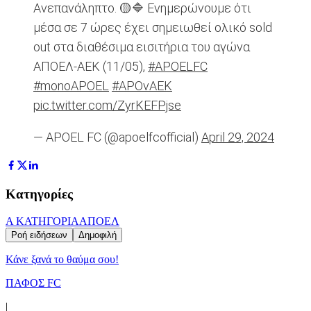
Ανεπανάληπτο. 🟡🔷 Ενημερώνουμε ότι
μέσα σε 7 ώρες έχει σημειωθεί ολικό sold
out στα διαθέσιμα εισιτήρια του αγώνα
ΑΠΟΕΛ-ΑΕΚ (11/05),
#APOELFC
#monoAPOEL
#APOvAEK
pic.twitter.com/ZyrKEFPjse
— APOEL FC (@apoelfcofficial)
April 29, 2024
Κατηγορίες
Α ΚΑΤΗΓΟΡΙΑ
ΑΠΟΕΛ
Ροή ειδήσεων
Δημοφιλή
Κάνε ξανά το θαύμα σου!
ΠΑΦΟΣ FC
|