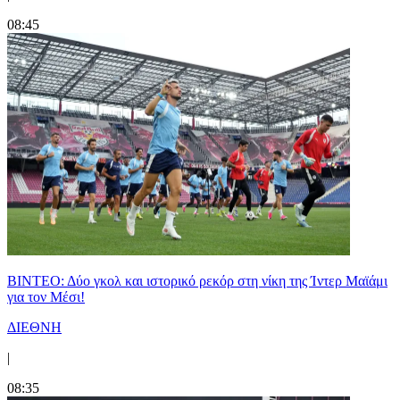
08:45
ΒΙΝΤΕΟ: Δύο γκολ και ιστορικό ρεκόρ στη νίκη της Ίντερ Μαϊάμι
για τον Μέσι!
ΔΙΕΘΝΗ
|
08:35