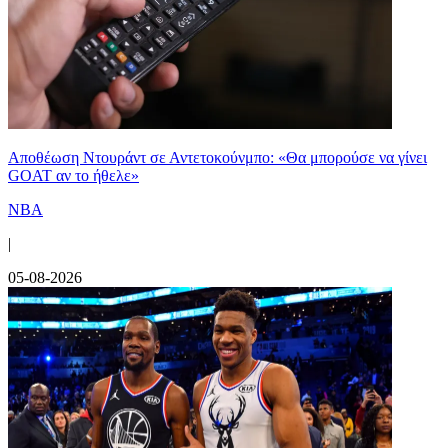
Αποθέωση Ντουράντ σε Αντετοκούνμπο: «Θα μπορούσε να γίνει
GOAT αν το ήθελε»
NBA
|
05-08-2026