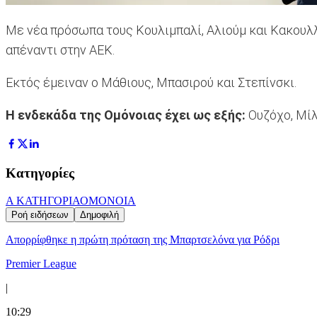
Με νέα πρόσωπα τους Κουλιμπαλί, Αλιούμ και Κακουλλ
απέναντι στην ΑΕΚ.
Εκτός έμειναν ο Μάθιους, Μπασιρού και Στεπίνσκι.
Η ενδεκάδα της Ομόνοιας έχει ως εξής:
Ουζόχο, Μίλ
Κατηγορίες
Α ΚΑΤΗΓΟΡΙΑ
ΟΜΟΝΟΙΑ
Ροή ειδήσεων
Δημοφιλή
Απορρίφθηκε η πρώτη πρόταση της Μπαρτσελόνα για Ρόδρι
Premier League
|
10:29