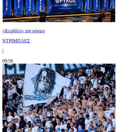
«Κερδίζει» τον κόσμο
ΝΤΡΙΜΠΛΕΣ
|
09:56