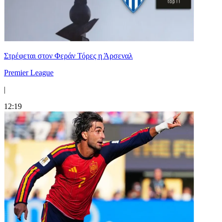
Στρέφεται στον Φεράν Τόρες η Άρσεναλ
Premier League
|
12:19