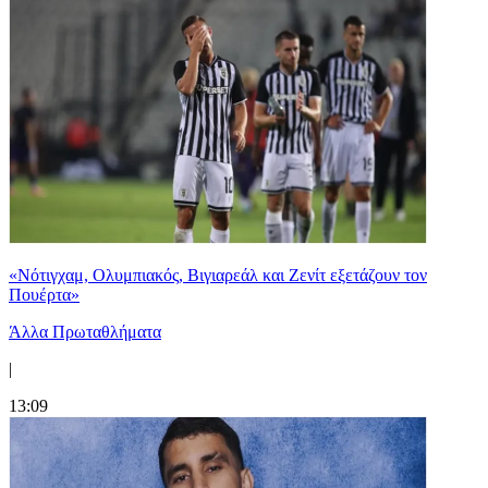
«Νότιγχαμ, Ολυμπιακός, Βιγιαρεάλ και Ζενίτ εξετάζουν τον
Πουέρτα»
Άλλα Πρωταθλήματα
|
13:09