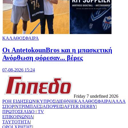
ΚΑΛΑΘΟΣΦΑΙΡΑ
Oι AntetokounBros και η μπασκετική
Ανόρθωση φόρεσαν... βέρες
07-08-2026 15:24
Friday 7 undefined 2026
ΡΟΗ ΕΙΔΗΣΕΩΝ
|
ΚΥΠΡΟΣ
|
ΔΙΕΘΝΗ
|
ΚΑΛΑΘΟΣΦΑΙΡΑ
|
ΑΛΛΑ
ΣΠΟΡ
|
ΝΤΡΙΜΠΛΕΣ
|
ΑΠΟΨΕΙΣ
|
AFTER DERBY
|
ΠΡΩΤΟΣΕΛΙΔΟ
|
TV
ΕΠΙΚΟΙΝΩΝΙΑ
|
TAYTOTHTA
|
ΟΡΟΙ ΧΡΗΣΗΣ
|