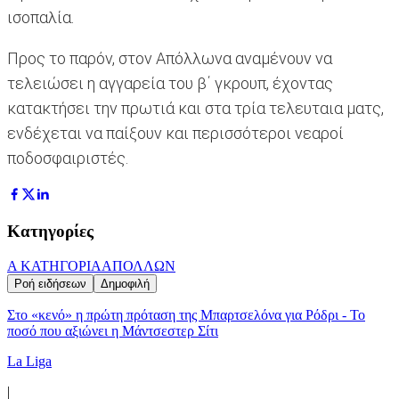
ισοπαλία.
Προς το παρόν, στον Απόλλωνα αναμένουν να
τελειώσει η αγγαρεία του β΄ γκρουπ, έχοντας
κατακτήσει την πρωτιά και στα τρία τελευταια ματς,
ενδέχεται να παίξουν και περισσότεροι νεαροί
ποδοσφαιριστές.
Κατηγορίες
Α ΚΑΤΗΓΟΡΙΑ
ΑΠΟΛΛΩΝ
Ροή ειδήσεων
Δημοφιλή
Στο «κενό» η πρώτη πρόταση της Μπαρτσελόνα για Ρόδρι - Το
ποσό που αξιώνει η Μάντσεστερ Σίτι
La Liga
|