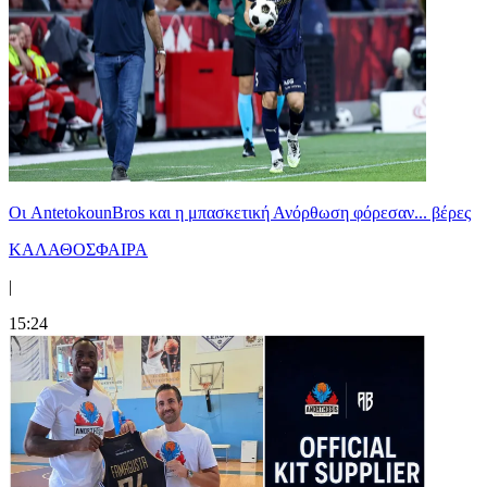
Oι AntetokounBros και η μπασκετική Ανόρθωση φόρεσαν... βέρες
ΚΑΛΑΘΟΣΦΑΙΡΑ
|
15:24