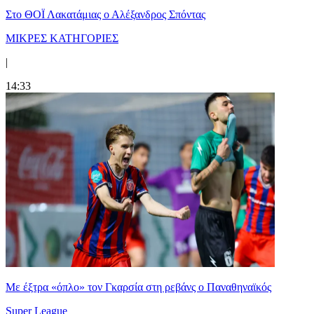
Στο ΘΟΪ Λακατάμιας ο Αλέξανδρος Σπόντας
ΜΙΚΡΕΣ ΚΑΤΗΓΟΡΙΕΣ
|
14:33
Mε έξτρα «όπλο» τον Γκαρσία στη ρεβάνς ο Παναθηναϊκός
Super League