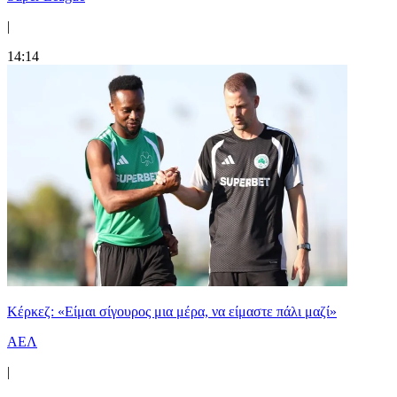
|
14:14
Κέρκεζ: «Είμαι σίγουρος μια μέρα, να είμαστε πάλι μαζί»
ΑΕΛ
|