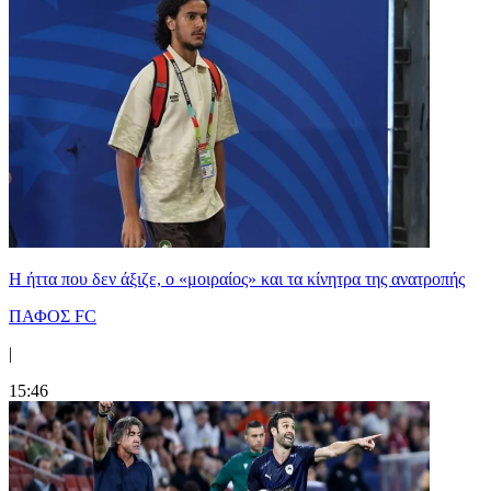
Η ήττα που δεν άξιζε, ο «μοιραίος» και τα κίνητρα της ανατροπής
ΠΑΦΟΣ FC
|
15:46