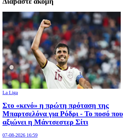
Διαβαστε ακομη
La Liga
Στο «κενό» η πρώτη πρόταση της
Μπαρτσελόνα για Ρόδρι - Το ποσό που
αξιώνει η Μάντσεστερ Σίτι
07-08-2026 16:59