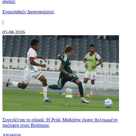
φινάλε
Ευρωπαϊκές Διοργανώσεις
|
05-08-2026
Συνεχίζεται το σίριαλ: Η Ρεάλ Μαδρίτης έκανε βελτιωμένη
πρόταση στον Βινίσιους
ΔΙΕΘΝΗ