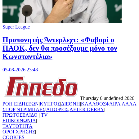
Super League
Προπονητής Άντερλεχτ: «Φαβορί ο
ΠΑΟΚ, δεν θα προσέξουμε μόνο τον
Κωνσταντέλια»
05-08-2026 23:48
Thursday 6 undefined 2026
ΡΟΗ ΕΙΔΗΣΕΩΝ
|
ΚΥΠΡΟΣ
|
ΔΙΕΘΝΗ
|
ΚΑΛΑΘΟΣΦΑΙΡΑ
|
ΑΛΛΑ
ΣΠΟΡ
|
ΝΤΡΙΜΠΛΕΣ
|
ΑΠΟΨΕΙΣ
|
AFTER DERBY
|
ΠΡΩΤΟΣΕΛΙΔΟ
|
TV
ΕΠΙΚΟΙΝΩΝΙΑ
|
TAYTOTHTA
|
ΟΡΟΙ ΧΡΗΣΗΣ
|
COOKIES
|