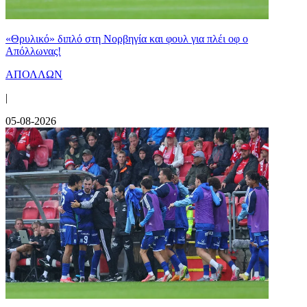
«Θρυλικό» διπλό στη Νορβηγία και φουλ για πλέι οφ ο
Απόλλωνας!
ΑΠΟΛΛΩΝ
|
05-08-2026