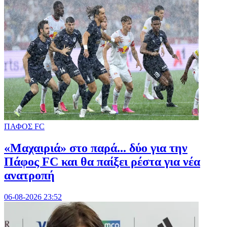
ΠΑΦΟΣ FC
«Μαχαιριά» στο παρά... δύο για την
Πάφος FC και θα παίξει ρέστα για νέα
ανατροπή
06-08-2026 23:52