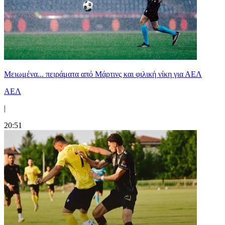
Μειωμένα... πειράματα από Μάρτινς και φιλική νίκη για ΑΕΛ
ΑΕΛ
|
20:51