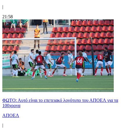
|
21:58
ΦΩΤΟ: Αυτό είναι το επετειακό λογότυπο του ΑΠΟΕΛ για τα
100χρονα
ΑΠΟΕΛ
|