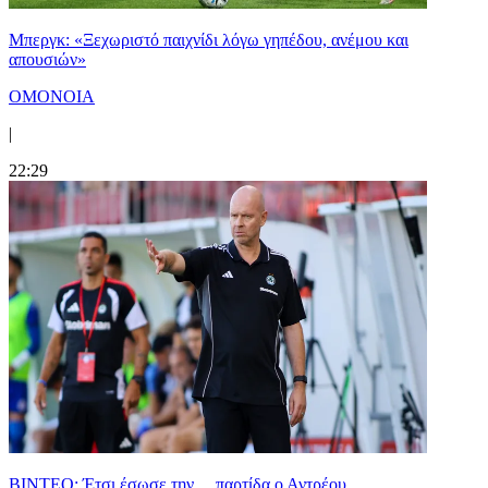
Μπεργκ: «Ξεχωριστό παιχνίδι λόγω γηπέδου, ανέμου και
απουσιών»
ΟΜΟΝΟΙΑ
|
22:29
ΒΙΝΤΕΟ: Έτσι έσωσε την… παρτίδα ο Αντρέου