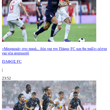
«Μαχαιριά» στο παρά... δύο για την Πάφος FC και θα παίξει ρέστα
για νέα ανατροπή
ΠΑΦΟΣ FC
|
23:52