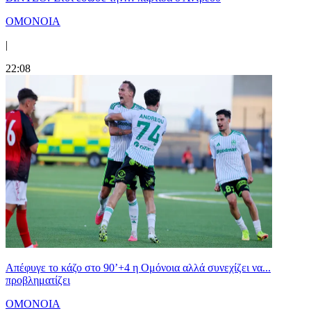
ΟΜΟΝΟΙΑ
|
22:08
Απέφυγε το κάζο στο 90’+4 η Ομόνοια αλλά συνεχίζει να...
προβληματίζει
ΟΜΟΝΟΙΑ