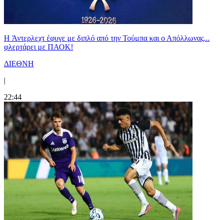
H Άντερλεχτ έφυγε με διπλό από την Τούμπα και ο Απόλλωνας...
φλερτάρει με ΠΑΟΚ!
ΔΙΕΘΝΗ
|
22:44