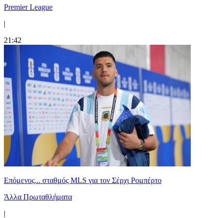
Premier League
|
21:42
Επόμενος... σταθμός MLS για τον Σέρχι Ρομπέρτο
Άλλα Πρωταθλήματα
|