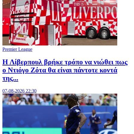
Premier League
Η Λίβερπουλ βρήκε τρόπο να νιώθει πως
ο Ντιόγο Ζότα θα είναι πάντοτε κοντά
της...
07-08-2026 22:30