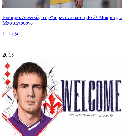
Επίσημο: Δανεικός στη Φιορεντίνα από τη Ρεάλ Μαδρίτης ο
Μασταντουόνο
La Liga
|
20:15