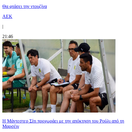
Θα φτάσει την ντουζίνα
ΑΕΚ
|
21:46
Η Μάντεστερ Σίτι προχωράει με την απόκτηση του Ρούλι από τη
Μαρσέιγ