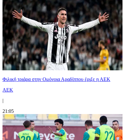
Φιλική τριάρα στην Ομόνοια Αραδίππου έριξε η ΑΕΚ
ΑΕΚ
|
21:05