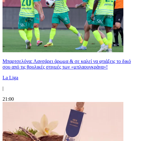
Μπαρτσελόνα: Λανσάρει άρωμα & σε καλεί να φτιάξεις το δικό
σου από τις θρυλικές στιγμές των «μπλαουγκράνα»!
La Liga
|
21:00