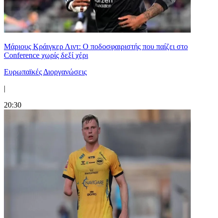
Μάριους Κράιγκερ Λιντ: Ο ποδοσφαιριστής που παίζει στο
Conference χωρίς δεξί χέρι
Ευρωπαϊκές Διοργανώσεις
|
20:30