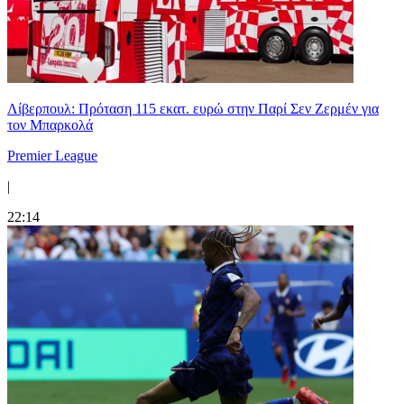
Λίβερπουλ: Πρόταση 115 εκατ. ευρώ στην Παρί Σεν Ζερμέν για
τον Μπαρκολά
Premier League
|
22:14