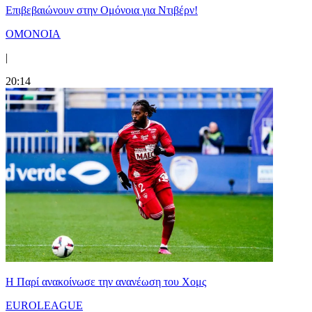
Επιβεβαιώνουν στην Ομόνοια για Ντιβέρν!
ΟΜΟΝΟΙΑ
|
20:14
Η Παρί ανακοίνωσε την ανανέωση του Χομς
EUROLEAGUE