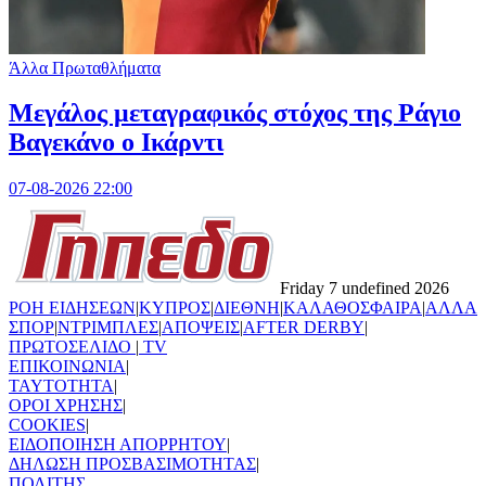
Άλλα Πρωταθλήματα
Μεγάλος μεταγραφικός στόχος της Ράγιο
Βαγεκάνο ο Ικάρντι
07-08-2026 22:00
Friday 7 undefined 2026
ΡΟΗ ΕΙΔΗΣΕΩΝ
|
ΚΥΠΡΟΣ
|
ΔΙΕΘΝΗ
|
ΚΑΛΑΘΟΣΦΑΙΡΑ
|
ΑΛΛΑ
ΣΠΟΡ
|
ΝΤΡΙΜΠΛΕΣ
|
ΑΠΟΨΕΙΣ
|
AFTER DERBY
|
ΠΡΩΤΟΣΕΛΙΔΟ
|
TV
ΕΠΙΚΟΙΝΩΝΙΑ
|
TAYTOTHTA
|
ΟΡΟΙ ΧΡΗΣΗΣ
|
COOKIES
|
ΕΙΔΟΠΟΙΗΣΗ ΑΠΟΡΡΗΤΟΥ
|
ΔΗΛΩΣΗ ΠΡΟΣΒΑΣΙΜΟΤΗΤΑΣ
|
ΠΟΛΙΤΗΣ