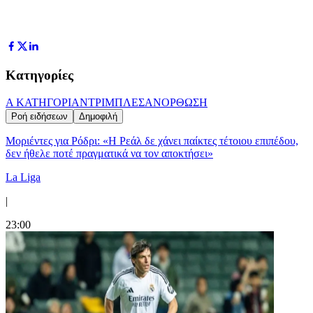
Κατηγορίες
Α ΚΑΤΗΓΟΡΙΑ
ΝΤΡΙΜΠΛΕΣ
ΑΝΟΡΘΩΣΗ
Ροή ειδήσεων
Δημοφιλή
Μοριέντες για Ρόδρι: «Η Ρεάλ δε χάνει παίκτες τέτοιου επιπέδου,
δεν ήθελε ποτέ πραγματικά να τον αποκτήσει»
La Liga
|
23:00