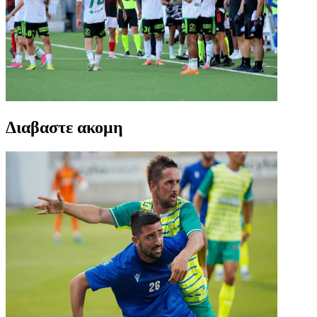
Διαβαστε ακομη