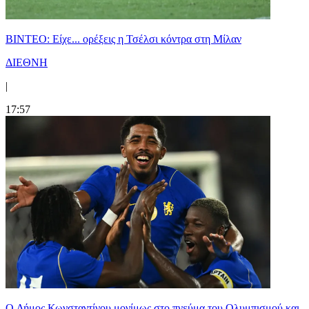
BINTEO: Είχε... ορέξεις η Τσέλσι κόντρα στη Μίλαν
ΔΙΕΘΝΗ
|
17:57
O Δήμος Κωνσταντίνου μονίμως στο πνεύμα του Ολυμπισμού και