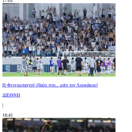
17:01
Η Φενερμπαχτσέ έβαλε στο... μάτι τον Λουκάκου!
ΔΙΕΘΝΗ
|
16:41