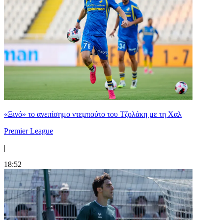
«Ξινό» το ανεπίσημο ντεμπούτο του Τζολάκη με τη Χαλ
Premier League
|
18:52