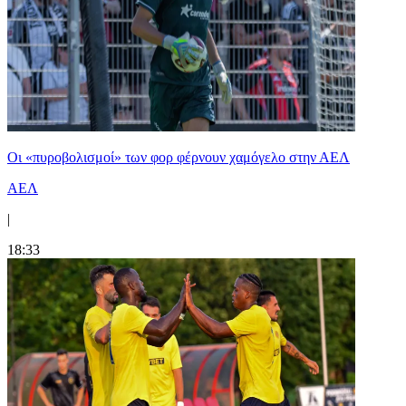
Οι «πυροβολισμοί» των φορ φέρνουν χαμόγελο στην ΑΕΛ
ΑΕΛ
|
18:33