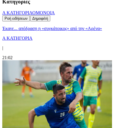
Κατηγορίες
Α ΚΑΤΗΓΟΡΙΑ
ΟΜΟΝΟΙΑ
Ροή ειδήσεων
Δημοφιλή
Έκανε... απόδραση η «συγκάτοικος» από την «Αρένα»
Α ΚΑΤΗΓΟΡΙΑ
|
21:02