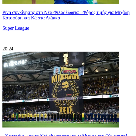
Ρίγη συγκίνησης στη Νέα Φιλαδέλφεια - Φόρος τιμής για Μιχάλη
Κατσούρη και Κώστα Λιάκκα
Super League
|
20:24