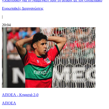
«Χαστούκι» για τη Ναϊμέγκεν πριν τη ρεβάνς με τον Ολυμπιακό
Ευρωπαϊκές Διοργανώσεις
|
20:04
ΑΠΟΕΛ - Κηφισιά 2-0
ΑΠΟΕΛ