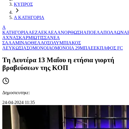
ΚΥΠΡΟΣ
Α ΚΑΤΗΓΟΡΙΑ
Α
ΚΑΤΗΓΟΡΙΑ
AEZ
ΑΕΚ
ΑΕΛ
ΑΝΟΡΘΩΣΗ
ΑΠΟΕΛ
ΑΠΟΛΛΩΝ
Α
ΑΧΝΑΣ
ΚΑΡΜΙΩΤΙΣΣΑ
ΝΕΑ
ΣΑΛΑΜΙΝΑ
ΟΘΕΛΛΟΣ
ΟΛΥΜΠΙΑΚΟΣ
ΛΕΥΚΩΣΙΑΣ
ΟΜΟΝΟΙΑ
ΟΜΟΝΟΙΑ 29Μ
ΠΑΕΕΚ
ΠΑΦΟΣ FC
Τη Δευτέρα 13 Μαΐου η ετήσια γιορτή
βραβεύσεων της ΚΟΠ
Δημοσιευτηκε:
24-04-2024 11:35