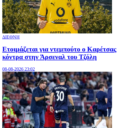
ΔΙΕΘΝΗ
Ετοιμάζεται για ντεμπούτο ο Καρέτσας
κόντρα στην Άρσεναλ του Τζόλη
08-08-2026 23:02