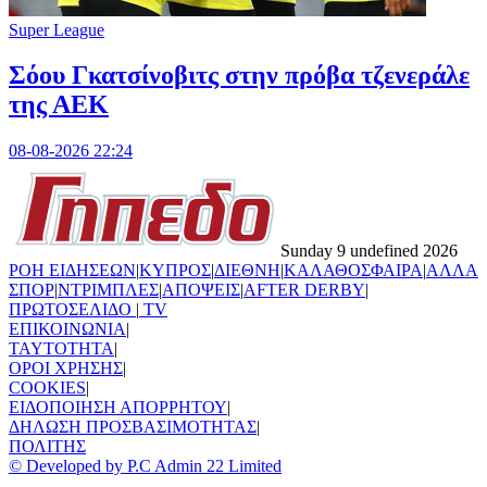
Super League
Σόου Γκατσίνοβιτς στην πρόβα τζενεράλε
της ΑΕΚ
08-08-2026 22:24
Sunday 9 undefined 2026
ΡΟΗ ΕΙΔΗΣΕΩΝ
|
ΚΥΠΡΟΣ
|
ΔΙΕΘΝΗ
|
ΚΑΛΑΘΟΣΦΑΙΡΑ
|
ΑΛΛΑ
ΣΠΟΡ
|
ΝΤΡΙΜΠΛΕΣ
|
ΑΠΟΨΕΙΣ
|
AFTER DERBY
|
ΠΡΩΤΟΣΕΛΙΔΟ
|
TV
ΕΠΙΚΟΙΝΩΝΙΑ
|
TAYTOTHTA
|
ΟΡΟΙ ΧΡΗΣΗΣ
|
COOKIES
|
ΕΙΔΟΠΟΙΗΣΗ ΑΠΟΡΡΗΤΟΥ
|
ΔΗΛΩΣΗ ΠΡΟΣΒΑΣΙΜΟΤΗΤΑΣ
|
ΠΟΛΙΤΗΣ
© Developed by P.C Admin 22 Limited