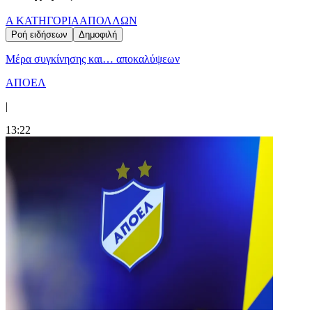
Α ΚΑΤΗΓΟΡΙΑ
ΑΠΟΛΛΩΝ
Ροή ειδήσεων
Δημοφιλή
Mέρα συγκίνησης και… αποκαλύψεων
ΑΠΟΕΛ
|
13:22