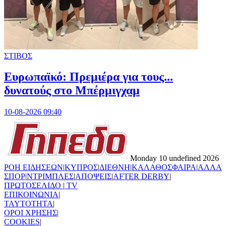
ΣΤΙΒΟΣ
Ευρωπαϊκό: Πρεμιέρα για τους...
δυνατούς στο Μπέρμιγχαμ
10-08-2026 09:40
Monday 10 undefined 2026
ΡΟΗ ΕΙΔΗΣΕΩΝ
|
ΚΥΠΡΟΣ
|
ΔΙΕΘΝΗ
|
ΚΑΛΑΘΟΣΦΑΙΡΑ
|
ΑΛΛΑ
ΣΠΟΡ
|
ΝΤΡΙΜΠΛΕΣ
|
ΑΠΟΨΕΙΣ
|
AFTER DERBY
|
ΠΡΩΤΟΣΕΛΙΔΟ
|
TV
ΕΠΙΚΟΙΝΩΝΙΑ
|
TAYTOTHTA
|
ΟΡΟΙ ΧΡΗΣΗΣ
|
COOKIES
|