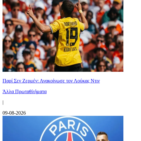
Παρί Σεν Ζερμέν: Ανακοίνωσε τον Λούκας Ντιν
Άλλα Πρωταθλήματα
|
09-08-2026