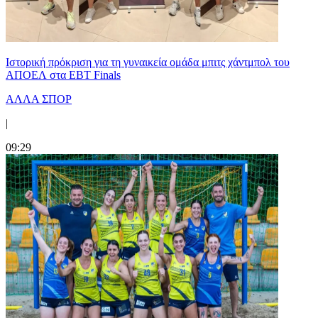
Ιστορική πρόκριση για τη γυναικεία ομάδα μπιτς χάντμπολ του
ΑΠΟΕΛ στα EBT Finals
ΑΛΛΑ ΣΠΟΡ
|
09:29