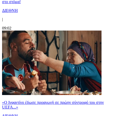
στο στόμα!
ΔΙΕΘΝΗ
|
09:02
«Ο Ινφαντίνο έδωσε προαγωγή σε πρώην σύντροφό του στην
UEFA...»
ΔΙΕΘΝΗ