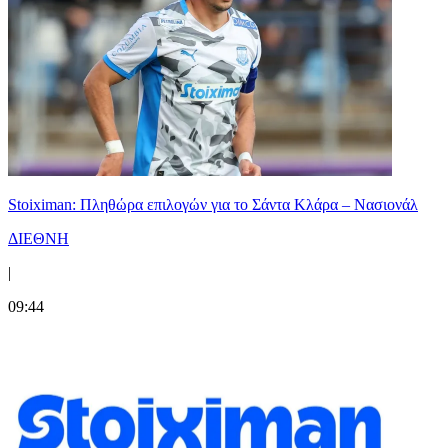
Stoiximan: Πληθώρα επιλογών για το Σάντα Κλάρα – Νασιονάλ
ΔΙΕΘΝΗ
|
09:44