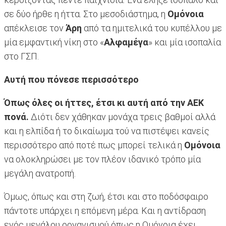
σε δύο ήρθε η ήττα. Στο μεσοδιάστημα, η
Ομόνοια
απέκλεισε τον
Άρη
από τα ημιτελικά του κυπέλλου με
μία εμφαντική νίκη στο «
Αλφαμέγα
» και μία ισοπαλία
στο ΓΣΠ.
Αυτή που πόνεσε περισσότερο
Όπως όλες οι ήττες, έτσι κι αυτή από την ΑΕΚ
πονά.
Διότι δεν χάθηκαν μονάχα τρεις βαθμοί αλλά
και η ελπίδα ή το δικαίωμα τού να πιστέψει κανείς
περισσότερο από ποτέ πως μπορεί τελικά η
Ομόνοια
να ολοκληρώσει με τον πλέον ιδανικό τρόπο μία
μεγάλη ανατροπή.
Όμως, όπως και στη ζωή, έτσι και στο ποδόσφαιρο
πάντοτε υπάρχει η επόμενη μέρα. Και η αντίδραση
ενός μεγάλου οργανισμού όπως η Ομόνοια έχει