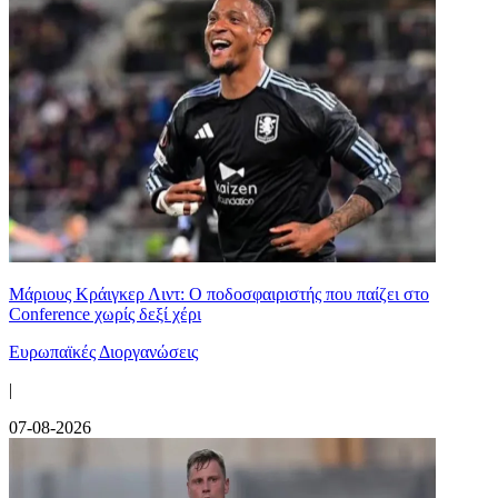
Μάριους Κράιγκερ Λιντ: Ο ποδοσφαιριστής που παίζει στο
Conference χωρίς δεξί χέρι
Ευρωπαϊκές Διοργανώσεις
|
07-08-2026