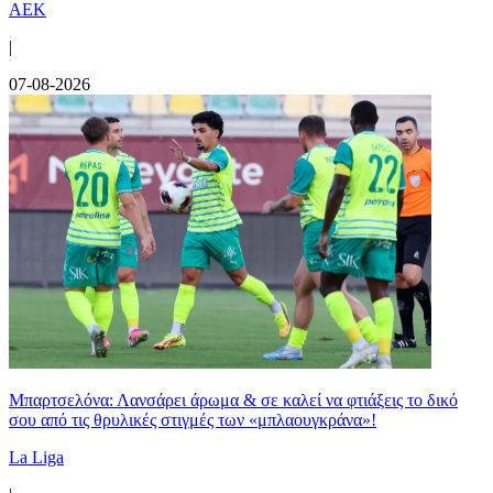
ΑΕΚ
|
07-08-2026
Μπαρτσελόνα: Λανσάρει άρωμα & σε καλεί να φτιάξεις το δικό
σου από τις θρυλικές στιγμές των «μπλαουγκράνα»!
La Liga