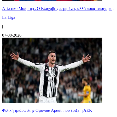
Ατλέτικο Μαδρίτης: Ο Βλάχοβιτς περιμένει, αλλά ποιος αποχωρεί;
La Liga
|
07-08-2026
Φιλική τριάρα στην Ομόνοια Αραδίππου έριξε η ΑΕΚ