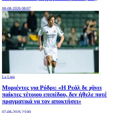
08-08-2026 08:07
La Liga
Μοριέντες για Ρόδρι: «Η Ρεάλ δε χάνει
παίκτες τέτοιου επιπέδου, δεν ήθελε ποτέ
πραγματικά να τον αποκτήσει»
07-08-2026 23:00