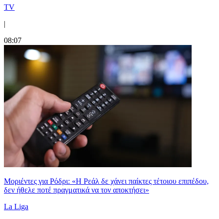
TV
|
08:07
Μοριέντες για Ρόδρι: «Η Ρεάλ δε χάνει παίκτες τέτοιου επιπέδου,
δεν ήθελε ποτέ πραγματικά να τον αποκτήσει»
La Liga