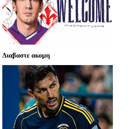
Διαβαστε ακομη