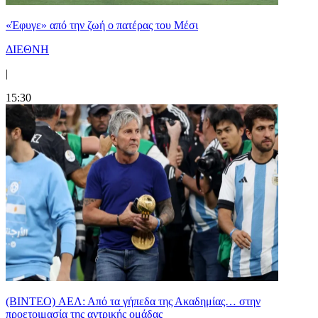
«Έφυγε» από την ζωή ο πατέρας του Μέσι
ΔΙΕΘΝΗ
|
15:30
(BINTEO) ΑΕΛ: Από τα γήπεδα της Ακαδημίας… στην
προετοιμασία της αντρικής ομάδας