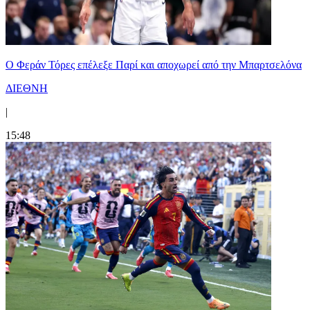
Ο Φεράν Τόρες επέλεξε Παρί και αποχωρεί από την Μπαρτσελόνα
ΔΙΕΘΝΗ
|
15:48