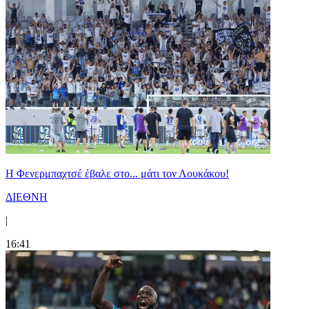
Η Φενερμπαχτσέ έβαλε στο... μάτι τον Λουκάκου!
ΔΙΕΘΝΗ
|
16:41