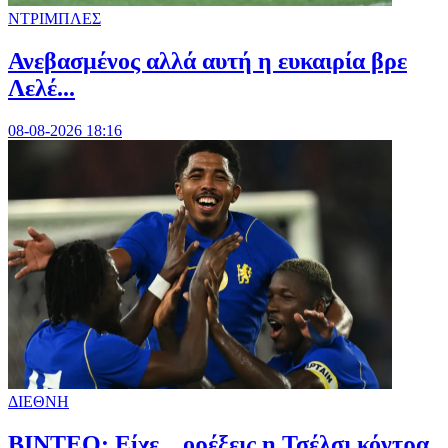
ΝΤΡΙΜΠΛΕΣ
Ανεβασμένος αλλά αυτή η ευκαιρία βρε
Λελέ...
08-08-2026 18:16
ΔΙΕΘΝΗ
BINTEO: Είχε... ορέξεις η Τσέλσι κόντρα