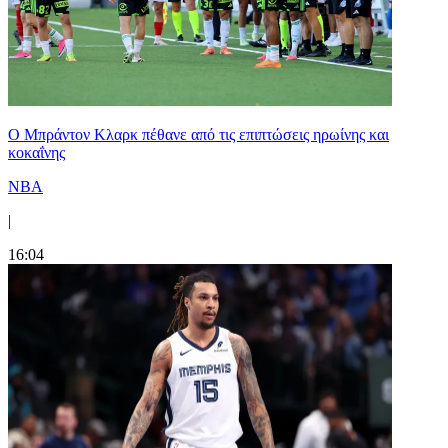
Ο Μπράντον Κλαρκ πέθανε από τις επιπτώσεις ηρωίνης και
κοκαΐνης
NBA
|
16:04