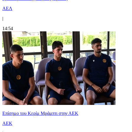
ΑΕΛ
|
14:54
Επίσημο του Κερίμ Μράμπτι στην ΑΕK
ΑΕΚ