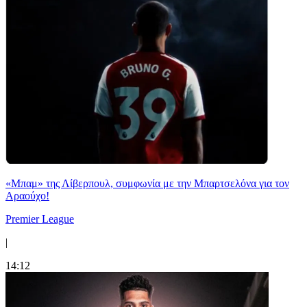
«Μπαμ» της Λίβερπουλ, συμφωνία με την Μπαρτσελόνα για τον
Αραούχο!
Premier League
|
14:12