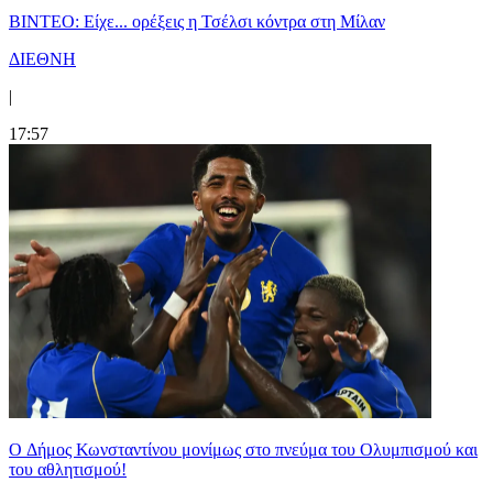
BINTEO: Είχε... ορέξεις η Τσέλσι κόντρα στη Μίλαν
ΔΙΕΘΝΗ
|
17:57
O Δήμος Κωνσταντίνου μονίμως στο πνεύμα του Ολυμπισμού και
του αθλητισμού!