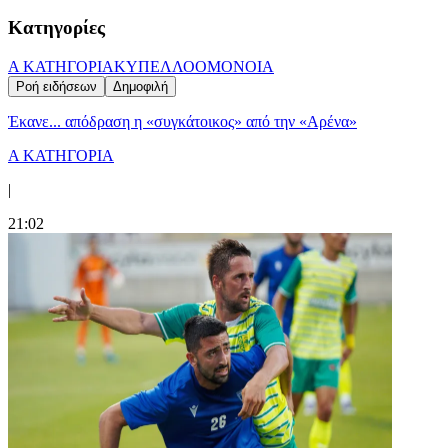
Κατηγορίες
Α ΚΑΤΗΓΟΡΙΑ
ΚΥΠΕΛΛΟ
ΟΜΟΝΟΙΑ
Ροή ειδήσεων
Δημοφιλή
Έκανε... απόδραση η «συγκάτοικος» από την «Αρένα»
Α ΚΑΤΗΓΟΡΙΑ
|
21:02