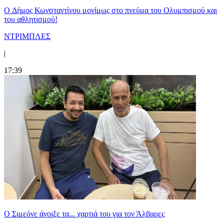
O Δήμος Κωνσταντίνου μονίμως στο πνεύμα του Ολυμπισμού και
του αθλητισμού!
ΝΤΡΙΜΠΛΕΣ
|
17:39
Ο Σιμεόνε άνοιξε τα... χαρτιά του για τον Άλβαρες