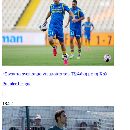
«Ξινό» το ανεπίσημο ντεμπούτο του Τζολάκη με τη Χαλ
Premier League
|
18:52