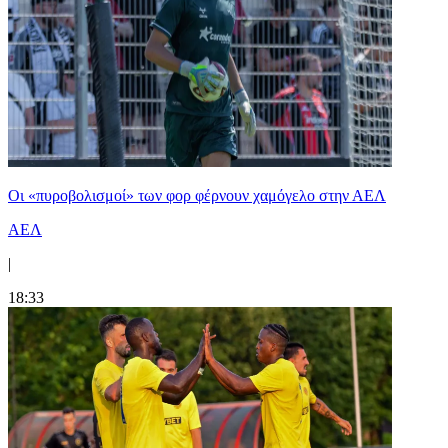
Οι «πυροβολισμοί» των φορ φέρνουν χαμόγελο στην ΑΕΛ
ΑΕΛ
|
18:33