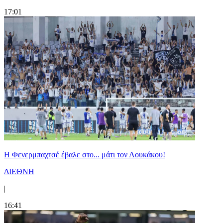
17:01
Η Φενερμπαχτσέ έβαλε στο... μάτι τον Λουκάκου!
ΔΙΕΘΝΗ
|
16:41