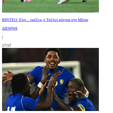
BINTEO: Είχε... ορέξεις η Τσέλσι κόντρα στη Μίλαν
ΔΙΕΘΝΗ
|
17:57