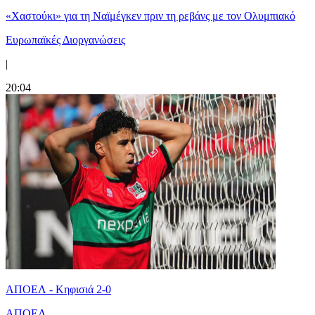
«Χαστούκι» για τη Ναϊμέγκεν πριν τη ρεβάνς με τον Ολυμπιακό
Ευρωπαϊκές Διοργανώσεις
|
20:04
ΑΠΟΕΛ - Κηφισιά 2-0
ΑΠΟΕΛ