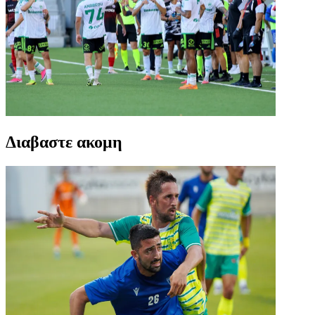
Διαβαστε ακομη