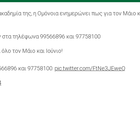
καδημία της, η Ομόνοια ενημερώνει πως για τον Μάιο κα
ν στα τηλέφωνα 99566896 και 97758100
όλο τον Μάιο και Ιούνιο!
566896 και 97758100.
pic.twitter.com/FtNe3JEweQ
4