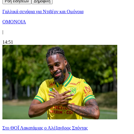
Ροή ειδήσεων
Δημοφιλή
Γαλλικά σενάρια για Ντιβέρν και Ομόνοια
ΟΜΟΝΟΙΑ
|
14:51
Στο ΘΟΪ Λακατάμιας ο Αλέξανδρος Σπόντας