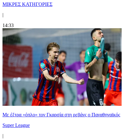
ΜΙΚΡΕΣ ΚΑΤΗΓΟΡΙΕΣ
|
14:33
Mε έξτρα «όπλο» τον Γκαρσία στη ρεβάνς ο Παναθηναϊκός
Super League
|