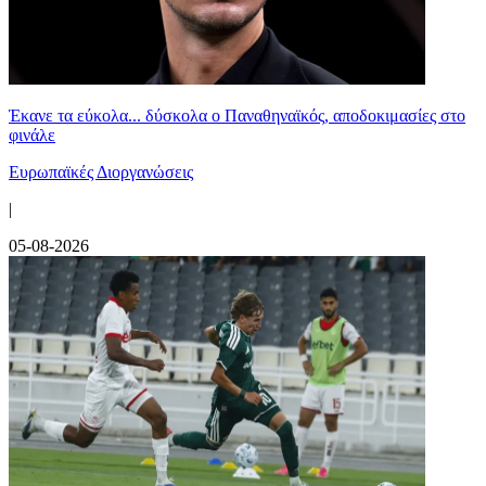
Έκανε τα εύκολα... δύσκολα ο Παναθηναϊκός, αποδοκιμασίες στο
φινάλε
Ευρωπαϊκές Διοργανώσεις
|
05-08-2026