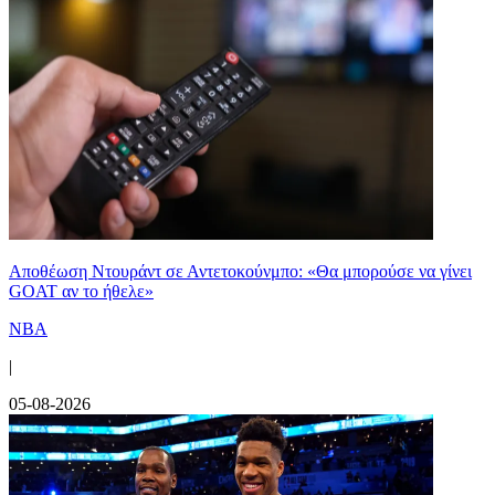
Αποθέωση Ντουράντ σε Αντετοκούνμπο: «Θα μπορούσε να γίνει
GOAT αν το ήθελε»
NBA
|
05-08-2026