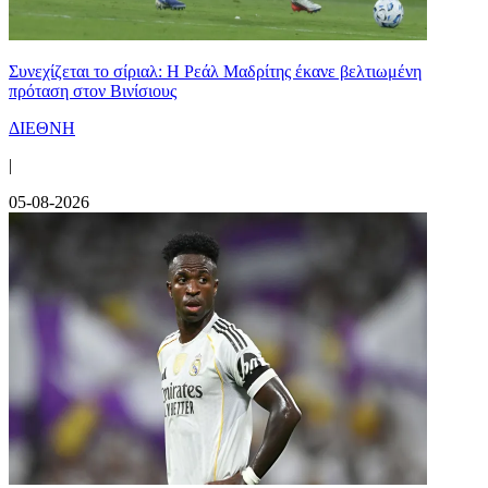
Συνεχίζεται το σίριαλ: Η Ρεάλ Μαδρίτης έκανε βελτιωμένη
πρόταση στον Βινίσιους
ΔΙΕΘΝΗ
|
05-08-2026