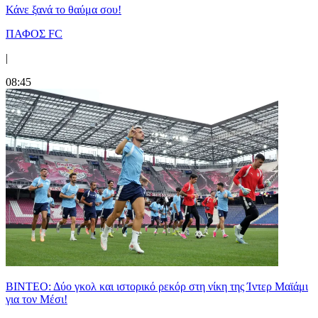
Κάνε ξανά το θαύμα σου!
ΠΑΦΟΣ FC
|
08:45
ΒΙΝΤΕΟ: Δύο γκολ και ιστορικό ρεκόρ στη νίκη της Ίντερ Μαϊάμι
για τον Μέσι!