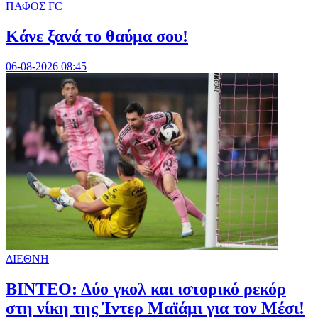
ΠΑΦΟΣ FC
Κάνε ξανά το θαύμα σου!
06-08-2026 08:45
ΔΙΕΘΝΗ
ΒΙΝΤΕΟ: Δύο γκολ και ιστορικό ρεκόρ
στη νίκη της Ίντερ Μαϊάμι για τον Μέσι!