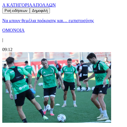
Α ΚΑΤΗΓΟΡΙΑ
ΑΠΟΛΛΩΝ
Ροή ειδήσεων
Δημοφιλή
Να μπουν θεμέλια πρόκρισης και… εμπιστοσύνης
ΟΜΟΝΟΙΑ
|
09:12