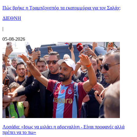
Πώς βρήκε η Τραμπζονσπόρ τα εκατομμύρια για τον Σαλάχ;
ΔΙΕΘΝΗ
|
05-08-2026
Λοσάδα: «Ισως να μιλάει η αδρεναλίνη - Είναι προφανές αλλά
πρέπει να το πω»