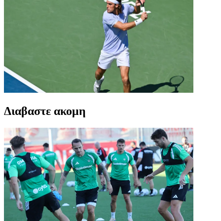
Διαβαστε ακομη