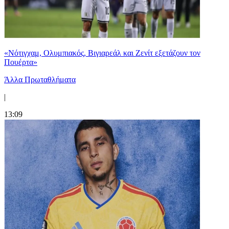
«Νότιγχαμ, Ολυμπιακός, Βιγιαρεάλ και Ζενίτ εξετάζουν τον
Πουέρτα»
Άλλα Πρωταθλήματα
|
13:09