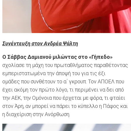
Συνέντευξη στον Ανδρέα Ψάλτη
Ο Σάββας Δαμιανού μιλώντας στο «Γήπεδο»
σχολίασε τη μάχη του πρωταθλήματος παραθέτοντας
εμπεριστατωμένα την άποψή του για τις έξι
ομάδες που συνθέτουν το α΄ γκρουπ. Τον ΑΠΟΕΛ που
έχει ακόμη τον πρώτο λόγο, τι περιμένει να δει από
την ΑΕΚ, την Ομόνοια που έρχεται με φόρα, τι φταίει
στον Άρη, αν μπορεί να πάρει το κύπελλο η Πάφος και
η διαχείριση στην Ανόρθωση.