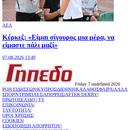
ΑΕΛ
Κέρκεζ: «Είμαι σίγουρος μια μέρα, να
είμαστε πάλι μαζί»
07-08-2026 13:49
Friday 7 undefined 2026
ΡΟΗ ΕΙΔΗΣΕΩΝ
|
ΚΥΠΡΟΣ
|
ΔΙΕΘΝΗ
|
ΚΑΛΑΘΟΣΦΑΙΡΑ
|
ΑΛΛΑ
ΣΠΟΡ
|
ΝΤΡΙΜΠΛΕΣ
|
ΑΠΟΨΕΙΣ
|
AFTER DERBY
|
ΠΡΩΤΟΣΕΛΙΔΟ
|
TV
ΕΠΙΚΟΙΝΩΝΙΑ
|
TAYTOTHTA
|
ΟΡΟΙ ΧΡΗΣΗΣ
|
COOKIES
|
ΕΙΔΟΠΟΙΗΣΗ ΑΠΟΡΡΗΤΟΥ
|