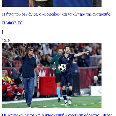
Η ήττα που δεν άξιζε, ο «μοιραίος» και τα κίνητρα της ανατροπής
ΠΑΦΟΣ FC
|
15:46
Oι AntetokounBros και η μπασκετική Ανόρθωση φόρεσαν... βέρες