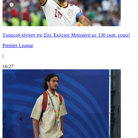
Τρομερή κίνηση της Σίτι: Έκλεισε Μπουαντί με 130 εκατ. ευρώ!
Premier League
|
16:27