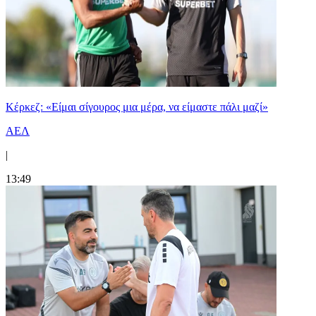
Κέρκεζ: «Είμαι σίγουρος μια μέρα, να είμαστε πάλι μαζί»
ΑΕΛ
|
13:49