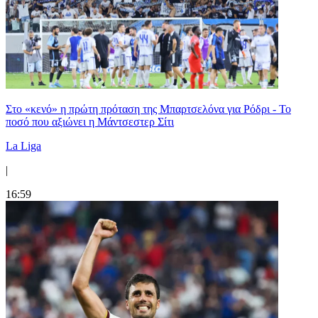
Στο «κενό» η πρώτη πρόταση της Μπαρτσελόνα για Ρόδρι - Το
ποσό που αξιώνει η Μάντσεστερ Σίτι
La Liga
|
16:59