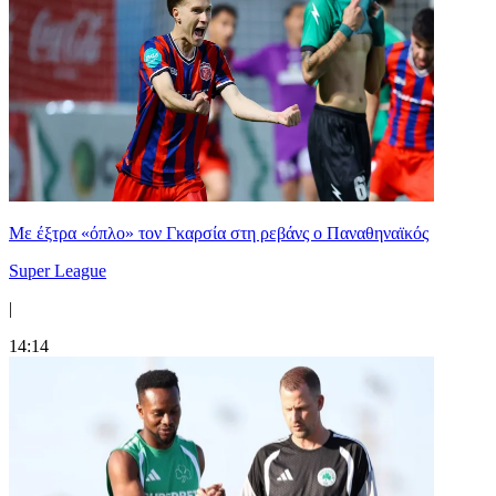
Mε έξτρα «όπλο» τον Γκαρσία στη ρεβάνς ο Παναθηναϊκός
Super League
|
14:14