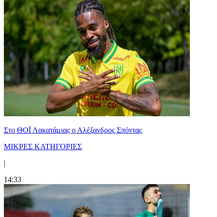
Στο ΘΟΪ Λακατάμιας ο Αλέξανδρος Σπόντας
ΜΙΚΡΕΣ ΚΑΤΗΓΟΡΙΕΣ
|
14:33