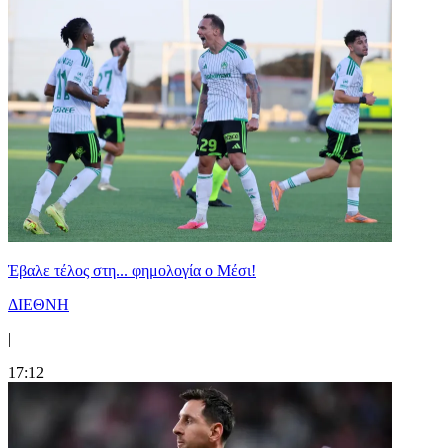
Έβαλε τέλος στη... φημολογία o Μέσι!
ΔΙΕΘΝΗ
|
17:12