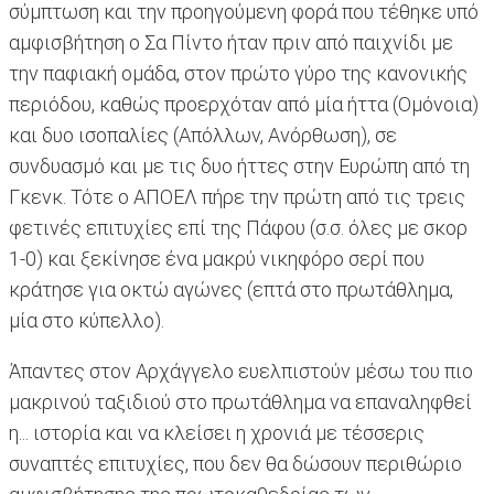
σύμπτωση και την προηγούμενη φορά που τέθηκε υπό
αμφισβήτηση ο Σα Πίντο ήταν πριν από παιχνίδι με
την παφιακή ομάδα, στον πρώτο γύρο της κανονικής
περιόδου, καθώς προερχόταν από μία ήττα (Ομόνοια)
και δυο ισοπαλίες (Απόλλων, Ανόρθωση), σε
συνδυασμό και με τις δυο ήττες στην Ευρώπη από τη
Γκενκ. Τότε ο ΑΠΟΕΛ πήρε την πρώτη από τις τρεις
φετινές επιτυχίες επί της Πάφου (σ.σ. όλες με σκορ
1-0) και ξεκίνησε ένα μακρύ νικηφόρο σερί που
κράτησε για οκτώ αγώνες (επτά στο πρωτάθλημα,
μία στο κύπελλο).
Άπαντες στον Αρχάγγελο ευελπιστούν μέσω του πιο
μακρινού ταξιδιού στο πρωτάθλημα να επαναληφθεί
η... ιστορία και να κλείσει η χρονιά με τέσσερις
συναπτές επιτυχίες, που δεν θα δώσουν περιθώριο