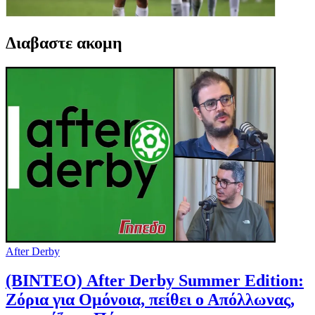
Διαβαστε ακομη
After Derby
(ΒΙΝΤΕΟ) After Derby Summer Edition:
Ζόρια για Ομόνοια, πείθει ο Απόλλωνας,