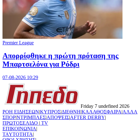
Premier League
Απορρίφθηκε η πρώτη πρόταση της
Μπαρτσελόνα για Ρόδρι
07-08-2026 10:29
Friday 7 undefined 2026
ΡΟΗ ΕΙΔΗΣΕΩΝ
|
ΚΥΠΡΟΣ
|
ΔΙΕΘΝΗ
|
ΚΑΛΑΘΟΣΦΑΙΡΑ
|
ΑΛΛΑ
ΣΠΟΡ
|
ΝΤΡΙΜΠΛΕΣ
|
ΑΠΟΨΕΙΣ
|
AFTER DERBY
|
ΠΡΩΤΟΣΕΛΙΔΟ
|
TV
ΕΠΙΚΟΙΝΩΝΙΑ
|
TAYTOTHTA
|
ΟΡΟΙ ΧΡΗΣΗΣ
|