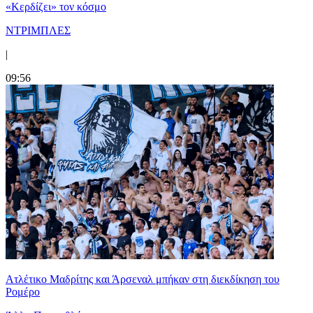
«Κερδίζει» τον κόσμο
ΝΤΡΙΜΠΛΕΣ
|
09:56
Ατλέτικο Μαδρίτης και Άρσεναλ μπήκαν στη διεκδίκηση του
Ρομέρο