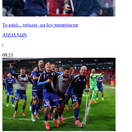
Το καλό... τρίτωσε, μα δεν παρασύρεται
ΑΠΟΛΛΩΝ
|
08:23