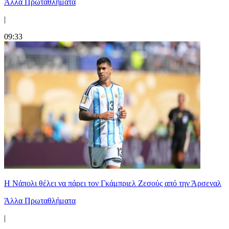
Άλλα Πρωταθλήματα
|
09:33
Η Νάπολι θέλει να πάρει τον Γκάμπριελ Ζεσούς από την Άρσεναλ
Άλλα Πρωταθλήματα
|