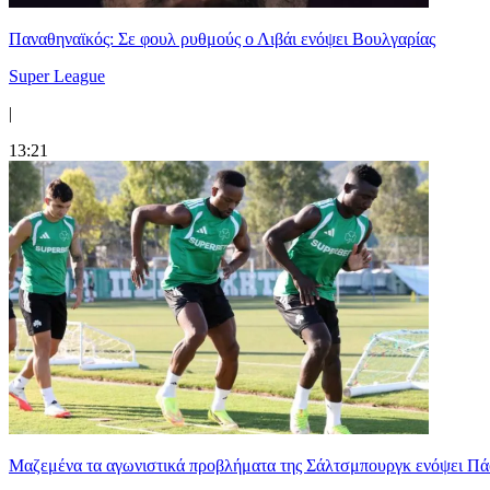
Παναθηναϊκός: Σε φουλ ρυθμούς ο Λιβάι ενόψει Βουλγαρίας
Super League
|
13:21
Μαζεμένα τα αγωνιστικά προβλήματα της Σάλτσμπουργκ ενόψει Π