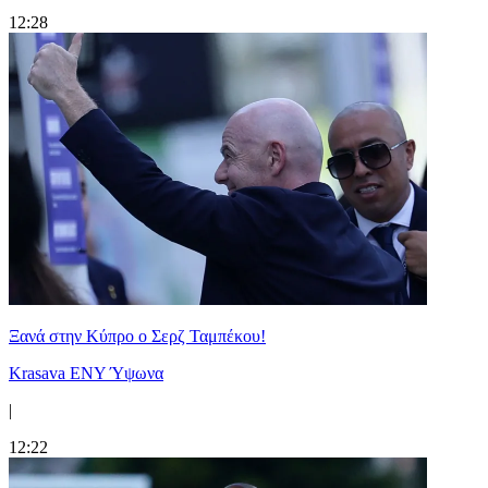
12:28
Ξανά στην Κύπρο ο Σερζ Ταμπέκου!
Krasava ENY Ύψωνα
|
12:22