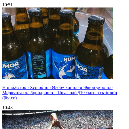
10:51
Η μπάλα του «Χεριού του Θεού» και του μυθικού γκολ του
Μαραντόνα σε δημοπρασία – Πάνω από $10 εκατ. η εκτίμηση
(βίντεο)
10:48