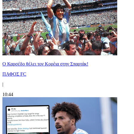
Ο Καρσέδο θέλει τον Κορέια στην Σπαρτάκ!
ΠΑΦΟΣ FC
|
10:44