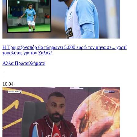
Η Τραμπζονσπόρ θα πληρώνει 5.000 ευρώ τον μήνα σε... χαρτί
τουαλέτας για τον Σαλάχ!
Άλλα Πρωταθλήματα
|
10:04