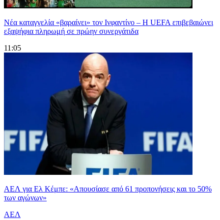
Νέα καταγγελία «βαραίνει» τον Ινφαντίνο – Η UEFA επιβεβαιώνει
εξαψήφια πληρωμή σε πρώην συνεργάτιδα
11:05
ΑΕΛ για Ελ Κέμπε: «Απουσίασε από 61 προπονήσεις και το 50%
των αγώνων»
ΑΕΛ