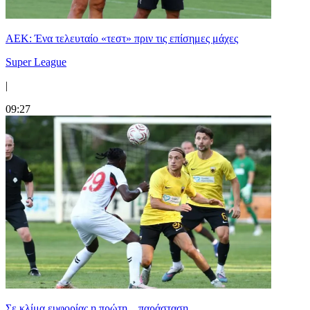
ΑΕΚ: Ένα τελευταίο «τεστ» πριν τις επίσημες μάχες
Super League
|
09:27
Σε κλίμα ευφορίας η πρώτη... παράσταση