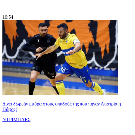
|
10:54
Δίνει δωρεάν μπύρα στους οπαδούς της που πήγαν Αυστρία η
Πάφος!
ΝΤΡΙΜΠΛΕΣ
|