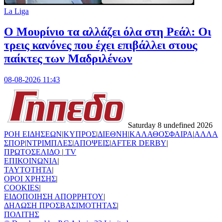
La Liga
Ο Μουρίνιο τα αλλάζει όλα στη Ρεάλ: Οι
τρεις κανόνες που έχει επιβάλλει στους
παίκτες των Μαδριλένων
08-08-2026 11:43
Saturday 8 undefined 2026
ΡΟΗ ΕΙΔΗΣΕΩΝ
|
ΚΥΠΡΟΣ
|
ΔΙΕΘΝΗ
|
ΚΑΛΑΘΟΣΦΑΙΡΑ
|
ΑΛΛΑ
ΣΠΟΡ
|
ΝΤΡΙΜΠΛΕΣ
|
ΑΠΟΨΕΙΣ
|
AFTER DERBY
|
ΠΡΩΤΟΣΕΛΙΔΟ
|
TV
ΕΠΙΚΟΙΝΩΝΙΑ
|
TAYTOTHTA
|
ΟΡΟΙ ΧΡΗΣΗΣ
|
COOKIES
|
ΕΙΔΟΠΟΙΗΣΗ ΑΠΟΡΡΗΤΟΥ
|
ΔΗΛΩΣΗ ΠΡΟΣΒΑΣΙΜΟΤΗΤΑΣ
|
ΠΟΛΙΤΗΣ