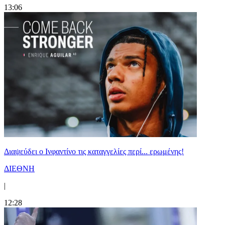
13:06
Διαψεύδει ο Ινφαντίνο τις καταγγελίες περί... ερωμένης!
ΔΙΕΘΝΗ
|
12:28