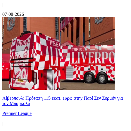
|
07-08-2026
Λίβερπουλ: Πρόταση 115 εκατ. ευρώ στην Παρί Σεν Ζερμέν για
τον Μπαρκολά
Premier League
|