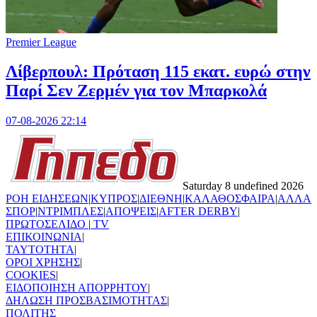
Premier League
Λίβερπουλ: Πρόταση 115 εκατ. ευρώ στην
Παρί Σεν Ζερμέν για τον Μπαρκολά
07-08-2026 22:14
Saturday 8 undefined 2026
ΡΟΗ ΕΙΔΗΣΕΩΝ
|
ΚΥΠΡΟΣ
|
ΔΙΕΘΝΗ
|
ΚΑΛΑΘΟΣΦΑΙΡΑ
|
ΑΛΛΑ
ΣΠΟΡ
|
ΝΤΡΙΜΠΛΕΣ
|
ΑΠΟΨΕΙΣ
|
AFTER DERBY
|
ΠΡΩΤΟΣΕΛΙΔΟ
|
TV
ΕΠΙΚΟΙΝΩΝΙΑ
|
TAYTOTHTA
|
ΟΡΟΙ ΧΡΗΣΗΣ
|
COOKIES
|
ΕΙΔΟΠΟΙΗΣΗ ΑΠΟΡΡΗΤΟΥ
|
ΔΗΛΩΣΗ ΠΡΟΣΒΑΣΙΜΟΤΗΤΑΣ
|
ΠΟΛΙΤΗΣ