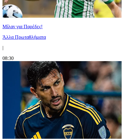
Μίλαν για Παρέδες!
Άλλα Πρωταθλήματα
|
08:30