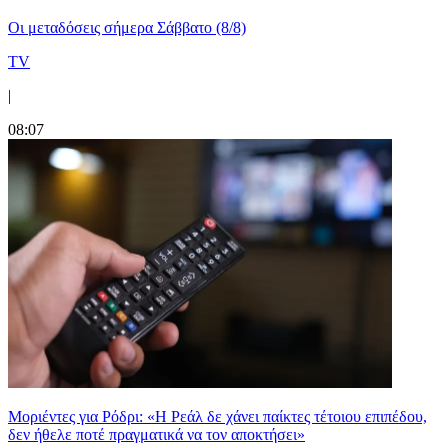
Οι μεταδόσεις σήμερα Σάββατο (8/8)
TV
|
08:07
Μοριέντες για Ρόδρι: «Η Ρεάλ δε χάνει παίκτες τέτοιου επιπέδου,
δεν ήθελε ποτέ πραγματικά να τον αποκτήσει»