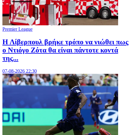
Premier League
Η Λίβερπουλ βρήκε τρόπο να νιώθει πως
ο Ντιόγο Ζότα θα είναι πάντοτε κοντά
της...
07-08-2026 22:30