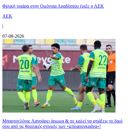
Φιλική τριάρα στην Ομόνοια Αραδίππου έριξε η ΑΕΚ
ΑΕΚ
|
07-08-2026
Μπαρτσελόνα: Λανσάρει άρωμα & σε καλεί να φτιάξεις το δικό
σου από τις θρυλικές στιγμές των «μπλαουγκράνα»!