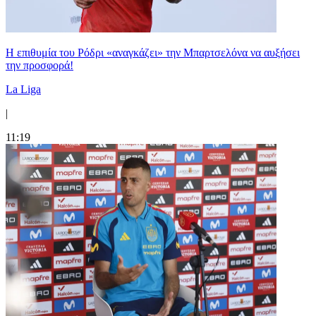
Η επιθυμία του Ρόδρι «αναγκάζει» την Μπαρτσελόνα να αυξήσει
την προσφορά!
La Liga
|
11:19