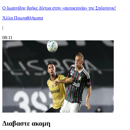
Ο Ιωαννίδης βρήκε δίχτυα στην «αυτοκτονία» της Σπόρτινγκ!
Άλλα Πρωταθλήματα
|
08:11
Διαβαστε ακομη