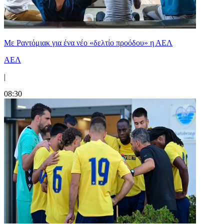
Με Ραντόμιακ για ένα νέο «δελτίο προόδου» η ΑΕΛ
ΑΕΛ
|
08:30