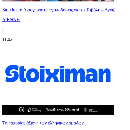
Stoiximan: Ανταγωνιστικές αποδόσεις για το Τσβόλε – Άγιαξ
ΔΙΕΘΝΗ
|
11:02
Το «απορίας άξιον» των ελληνικών ομάδων