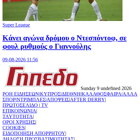
Super League
Kάνει αγώνα δρόμου ο Ντεσπόντοφ, σε
φουλ ρυθμούς ο Γιαννούλης
09-08-2026 11:56
Sunday 9 undefined 2026
ΡΟΗ ΕΙΔΗΣΕΩΝ
|
ΚΥΠΡΟΣ
|
ΔΙΕΘΝΗ
|
ΚΑΛΑΘΟΣΦΑΙΡΑ
|
ΑΛΛΑ
ΣΠΟΡ
|
ΝΤΡΙΜΠΛΕΣ
|
ΑΠΟΨΕΙΣ
|
AFTER DERBY
|
ΠΡΩΤΟΣΕΛΙΔΟ
|
TV
ΕΠΙΚΟΙΝΩΝΙΑ
|
TAYTOTHTA
|
ΟΡΟΙ ΧΡΗΣΗΣ
|
COOKIES
|
ΕΙΔΟΠΟΙΗΣΗ ΑΠΟΡΡΗΤΟΥ
|
ΔΗΛΩΣΗ ΠΡΟΣΒΑΣΙΜΟΤΗΤΑΣ
|