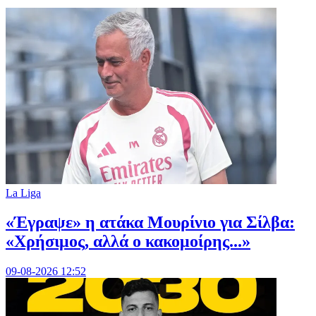
La Liga
«Έγραψε» η ατάκα Μουρίνιο για Σίλβα:
«Χρήσιμος, αλλά ο κακομοίρης...»
09-08-2026 12:52