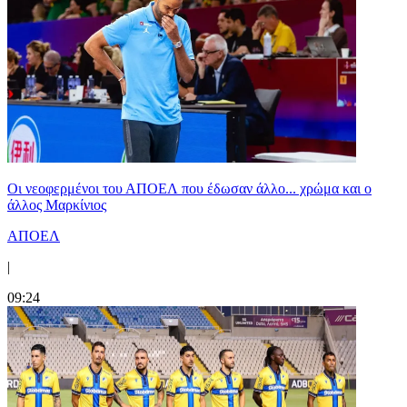
Οι νεοφερμένοι του ΑΠΟΕΛ που έδωσαν άλλο... χρώμα και ο
άλλος Μαρκίνιος
ΑΠΟΕΛ
|
09:24