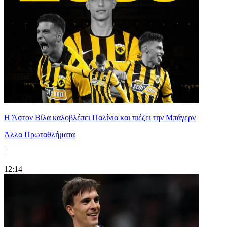
Η Άστον Βίλα καλοβλέπει Παλίνια και πιέζει την Μπάγερν
Άλλα Πρωταθλήματα
|
12:14