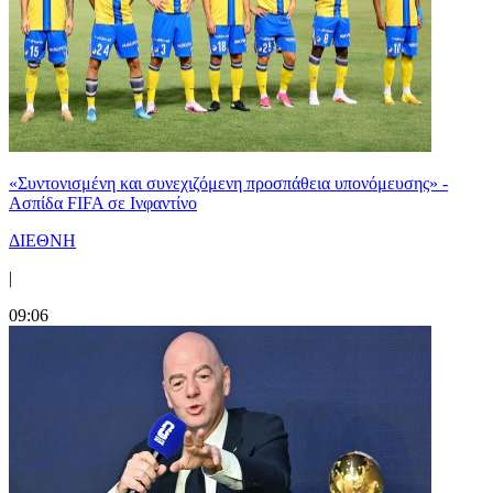
«Συντονισμένη και συνεχιζόμενη προσπάθεια υπονόμευσης» -
Ασπίδα FIFA σε Ινφαντίνο
ΔΙΕΘΝΗ
|
09:06