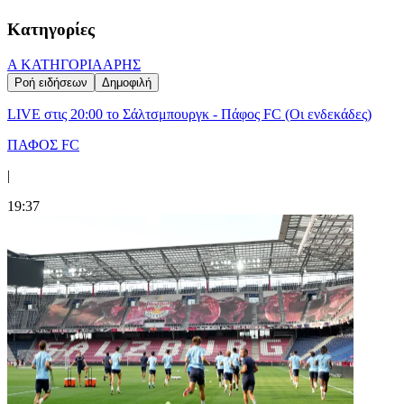
Κατηγορίες
Α ΚΑΤΗΓΟΡΙΑ
ΑΡΗΣ
Ροή ειδήσεων
Δημοφιλή
LIVE στις 20:00 το Σάλτσμπουργκ - Πάφος FC (Οι ενδεκάδες)
ΠΑΦΟΣ FC
|
19:37