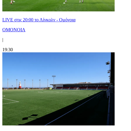
LIVE στις 20:00 το Λίνκολν - Ομόνοια
ΟΜΟΝΟΙΑ
|
19:30