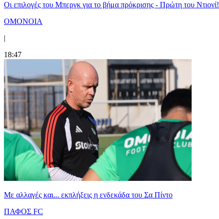
Οι επιλογές του Μπεργκ για το βήμα πρόκρισης - Πρώτη του Ντιονί!
ΟΜΟΝΟΙΑ
|
18:47
Με αλλαγές και... εκπλήξεις η ενδεκάδα του Σα Πίντο
ΠΑΦΟΣ FC