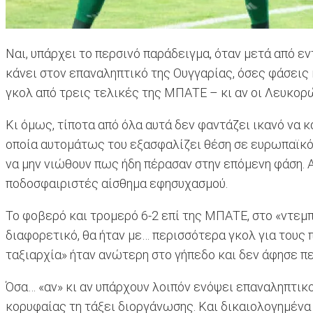
Nαι, υπάρχει το περσινό παράδειγμα, όταν μετά από εντ
κάνει στον επαναληπτικό της Ουγγαρίας, όσες φάσεις κ
γκολ από τρεις τελικές της ΜΠΑΤΕ – κι αν οι Λευκορώ
Κι όμως, τίποτα από όλα αυτά δεν φαντάζει ικανό να κ
οποία αυτομάτως του εξασφαλίζει θέση σε ευρωπαϊκό ό
να μην νιώθουν πως ήδη πέρασαν στην επόμενη φάση. 
ποδοσφαιριστές αίσθημα εφησυχασμού.
Το φοβερό και τρομερό 6-2 επί της ΜΠΑΤΕ, στο «ντεμπ
διαφορετικό, θα ήταν με… περισσότερα γκολ για τους
ταξιαρχία» ήταν ανώτερη στο γήπεδο και δεν άφησε πε
Όσα… «αν» κι αν υπάρχουν λοιπόν ενόψει επαναληπτικού
κορυφαίας τη τάξει διοργάνωσης. Και δικαιολογημένα