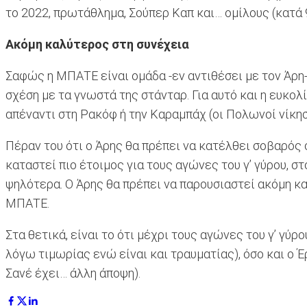
το 2022, πρωτάθλημα, Σούπερ Καπ και… ομίλους (κατά 99
Ακόμη καλύτερος στη συνέχεια
Σαφώς η ΜΠΑΤΕ είναι ομάδα -εν αντιθέσει με τον Άρη
σχέση με τα γνωστά της στάνταρ. Για αυτό και η ευκολ
απέναντι στη Ρακόφ ή την Καραμπάχ (οι Πολωνοί νίκησ
Πέραν του ότι ο Άρης θα πρέπει να κατέλθει σοβαρός 
καταστεί πιο έτοιμος για τους αγώνες του γ’ γύρου, σ
ψηλότερα. Ο Άρης θα πρέπει να παρουσιαστεί ακόμη κα
ΜΠΑΤΕ.
Στα θετικά, είναι το ότι μέχρι τους αγώνες του γ’ 
λόγω τιμωρίας ενώ είναι και τραυματίας), όσο και ο Έ
Σανέ έχει… άλλη άποψη).