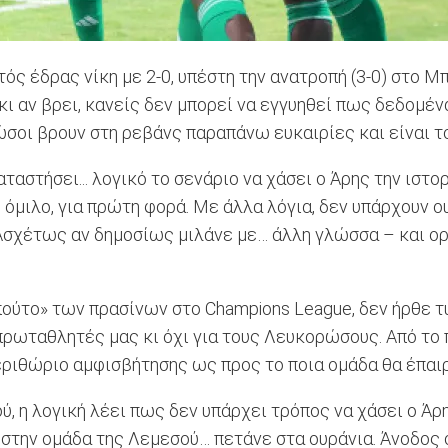
ός έδρας νίκη με 2-0, υπέστη την ανατροπή (3-0) στο Μπ
ι αν βρει, κανείς δεν μπορεί να εγγυηθεί πως δεδομένα
σοι βρουν στη ρεβάνς παραπάνω ευκαιρίες και είναι το
αταστήσει... λογικό το σενάριο να χάσει ο Άρης την ισ
μιλο, για πρώτη φορά. Με άλλα λόγια, δεν υπάρχουν ου
Ασχέτως αν δημοσίως μιλάνε με… άλλη γλώσσα – και ορ
ούτο» των πρασίνων στο Champions League, δεν ήρθε τυχ
 πρωταθλητές μας κι όχι για τους Λευκορώσους. Από το
ριθώριο αμφισβήτησης ως προς το ποια ομάδα θα έπαιρνε
, η λογική λέει πως δεν υπάρχει τρόπος να χάσει ο Άρης
 στην ομάδα της Λεμεσού… πετάνε στα ουράνια. Άνοδος