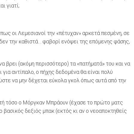
ι γιατί;
 πως οι Λεμεσιανοί την «πέτυχαν» αρκετά πεσμένη, σε
ι δεν την καθιστά… φαβορί ενόψει της επόμενης φάσης,
α βρει (ακόμη περισσότερο) τα «πατήματά» του και να
ι για αντίπαλο, ο πήχης δεδομένα θα είναι πολύ
ώστε να μην δέχεται εύκολα γκολ όπως αυτά από την
νητή τόσο ο Μόργκαν Μπράουν (έχασε το πρώτο ματς
 ο βασικός δεξιός μπακ (εκτός κι αν ο νεοαποκτηθείς