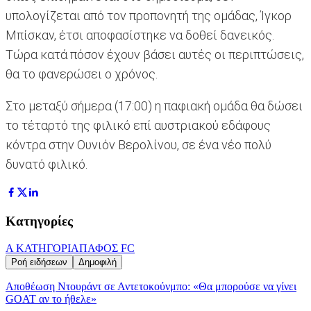
υπολογίζεται από τον προπονητή της ομάδας, Ίγκορ
Μπίσκαν, έτσι αποφασίστηκε να δοθεί δανεικός.
Τώρα κατά πόσον έχουν βάσει αυτές οι περιπτώσεις,
θα το φανερώσει ο χρόνος.
Στο μεταξύ σήμερα (17:00) η παφιακή ομάδα θα δώσει
το τέταρτό της φιλικό επί αυστριακού εδάφους
κόντρα στην Ουνιόν Βερολίνου, σε ένα νέο πολύ
δυνατό φιλικό.
Κατηγορίες
Α ΚΑΤΗΓΟΡΙΑ
ΠΑΦΟΣ FC
Ροή ειδήσεων
Δημοφιλή
Αποθέωση Ντουράντ σε Αντετοκούνμπο: «Θα μπορούσε να γίνει
GOAT αν το ήθελε»