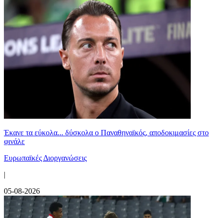
Έκανε τα εύκολα... δύσκολα ο Παναθηναϊκός, αποδοκιμασίες στο
φινάλε
Ευρωπαϊκές Διοργανώσεις
|
05-08-2026