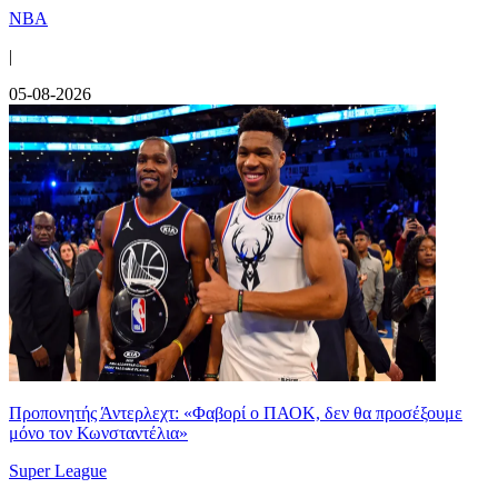
NBA
|
05-08-2026
Προπονητής Άντερλεχτ: «Φαβορί ο ΠΑΟΚ, δεν θα προσέξουμε
μόνο τον Κωνσταντέλια»
Super League