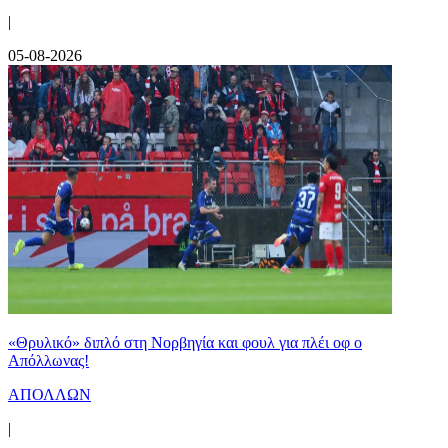
|
05-08-2026
«Θρυλικό» διπλό στη Νορβηγία και φουλ για πλέι οφ ο
Απόλλωνας!
ΑΠΟΛΛΩΝ
|