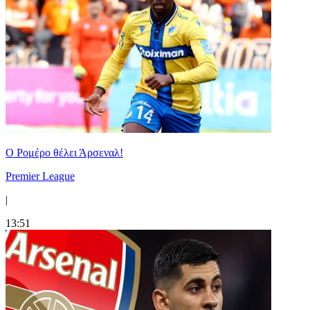
Ο Ρομέρο θέλει Άρσεναλ!
Premier League
|
13:51