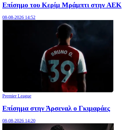
Επίσημο του Κερίμ Μράμπτι στην ΑΕK
08-08-2026 14:52
Premier League
Επίσημα στην Άρσεναλ ο Γκιμαράες
08-08-2026 14:20