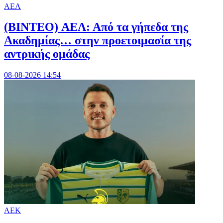
ΑΕΛ
(BINTEO) ΑΕΛ: Από τα γήπεδα της
Ακαδημίας… στην προετοιμασία της
αντρικής ομάδας
08-08-2026 14:54
ΑΕΚ