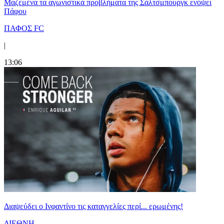
Μαζεμένα τα αγωνιστικά προβλήματα της Σάλτσμπουργκ ενόψει
Πάφου
ΠΑΦΟΣ FC
|
13:06
Διαψεύδει ο Ινφαντίνο τις καταγγελίες περί... ερωμένης!
ΔΙΕΘΝΗ