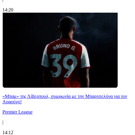
14:20
«Μπαμ» της Λίβερπουλ, συμφωνία με την Μπαρτσελόνα για τον
Αραούχο!
Premier League
|
14:12