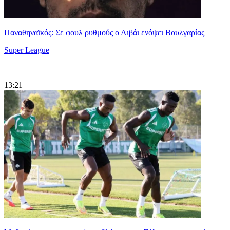
Παναθηναϊκός: Σε φουλ ρυθμούς ο Λιβάι ενόψει Βουλγαρίας
Super League
|
13:21