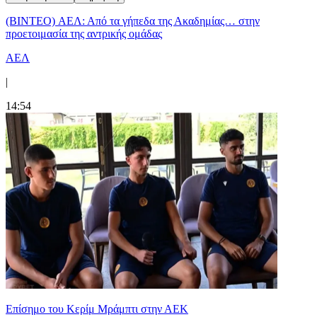
(BINTEO) ΑΕΛ: Από τα γήπεδα της Ακαδημίας… στην
προετοιμασία της αντρικής ομάδας
ΑΕΛ
|
14:54
Επίσημο του Κερίμ Μράμπτι στην ΑΕK