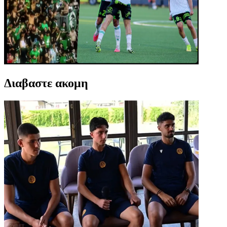
Διαβαστε ακομη