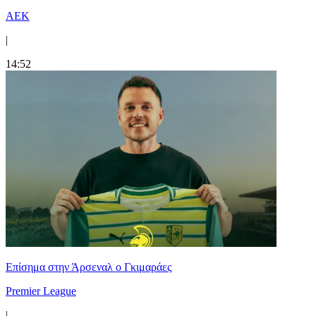
ΑΕΚ
|
14:52
Επίσημα στην Άρσεναλ ο Γκιμαράες
Premier League
|