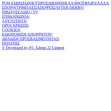
ΡΟΗ ΕΙΔΗΣΕΩΝ
|
ΚΥΠΡΟΣ
|
ΔΙΕΘΝΗ
|
ΚΑΛΑΘΟΣΦΑΙΡΑ
|
ΑΛΛΑ
ΣΠΟΡ
|
ΝΤΡΙΜΠΛΕΣ
|
ΑΠΟΨΕΙΣ
|
AFTER DERBY
|
ΠΡΩΤΟΣΕΛΙΔΟ
|
TV
ΕΠΙΚΟΙΝΩΝΙΑ
|
TAYTOTHTA
|
ΟΡΟΙ ΧΡΗΣΗΣ
|
COOKIES
|
ΕΙΔΟΠΟΙΗΣΗ ΑΠΟΡΡΗΤΟΥ
|
ΔΗΛΩΣΗ ΠΡΟΣΒΑΣΙΜΟΤΗΤΑΣ
|
ΠΟΛΙΤΗΣ
© Developed by P.C Admin 22 Limited