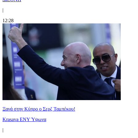
|
12:28
Ξανά στην Κύπρο ο Σερζ Ταμπέκου!
Krasava ENY Ύψωνα
|