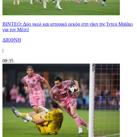
ΒΙΝΤΕΟ: Δύο γκολ και ιστορικό ρεκόρ στη νίκη της Ίντερ Μαϊάμι
για τον Μέσι!
ΔΙΕΘΝΗ
|
08:35