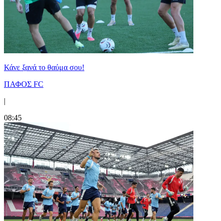
Κάνε ξανά το θαύμα σου!
ΠΑΦΟΣ FC
|
08:45