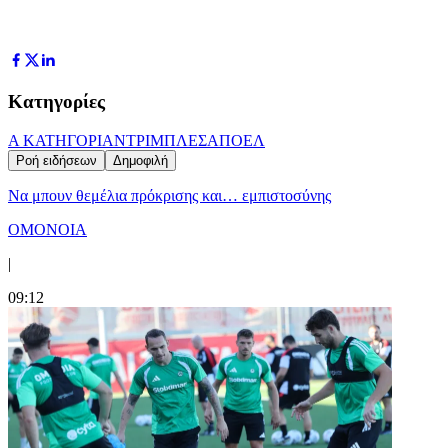
Κατηγορίες
Α ΚΑΤΗΓΟΡΙΑ
ΝΤΡΙΜΠΛΕΣ
ΑΠΟΕΛ
Ροή ειδήσεων
Δημοφιλή
Να μπουν θεμέλια πρόκρισης και… εμπιστοσύνης
ΟΜΟΝΟΙΑ
|
09:12