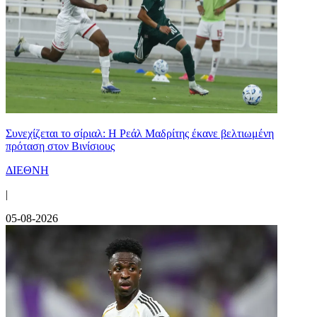
Συνεχίζεται το σίριαλ: Η Ρεάλ Μαδρίτης έκανε βελτιωμένη
πρόταση στον Βινίσιους
ΔΙΕΘΝΗ
|
05-08-2026