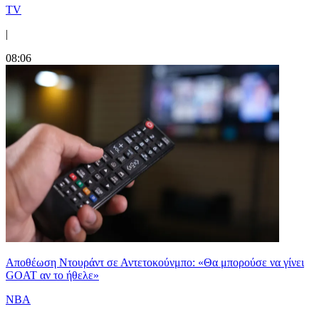
TV
|
08:06
Αποθέωση Ντουράντ σε Αντετοκούνμπο: «Θα μπορούσε να γίνει
GOAT αν το ήθελε»
NBA