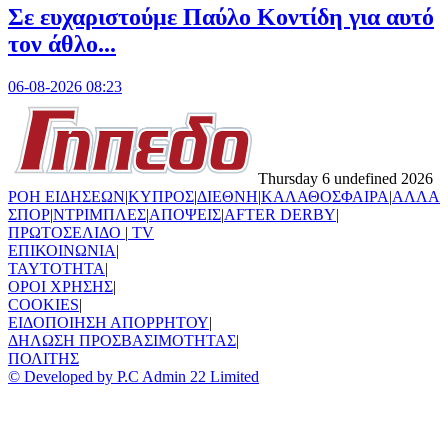
Σε ευχαριστούμε Παύλο Κοντίδη για αυτό
τον άθλο...
06-08-2026 08:23
Thursday 6 undefined 2026
ΡΟΗ ΕΙΔΗΣΕΩΝ
|
ΚΥΠΡΟΣ
|
ΔΙΕΘΝΗ
|
ΚΑΛΑΘΟΣΦΑΙΡΑ
|
ΑΛΛΑ
ΣΠΟΡ
|
ΝΤΡΙΜΠΛΕΣ
|
ΑΠΟΨΕΙΣ
|
AFTER DERBY
|
ΠΡΩΤΟΣΕΛΙΔΟ
|
TV
ΕΠΙΚΟΙΝΩΝΙΑ
|
TAYTOTHTA
|
ΟΡΟΙ ΧΡΗΣΗΣ
|
COOKIES
|
ΕΙΔΟΠΟΙΗΣΗ ΑΠΟΡΡΗΤΟΥ
|
ΔΗΛΩΣΗ ΠΡΟΣΒΑΣΙΜΟΤΗΤΑΣ
|
ΠΟΛΙΤΗΣ
© Developed by P.C Admin 22 Limited