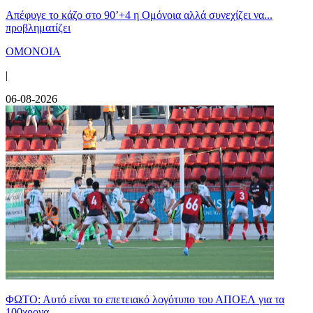
Απέφυγε το κάζο στο 90’+4 η Ομόνοια αλλά συνεχίζει να...
προβληματίζει
ΟΜΟΝΟΙΑ
|
06-08-2026
ΦΩΤΟ: Αυτό είναι το επετειακό λογότυπο του ΑΠΟΕΛ για τα
100χρονα