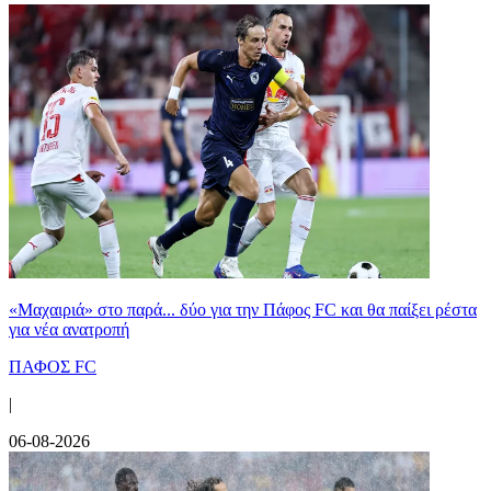
«Μαχαιριά» στο παρά... δύο για την Πάφος FC και θα παίξει ρέστα
για νέα ανατροπή
ΠΑΦΟΣ FC
|
06-08-2026