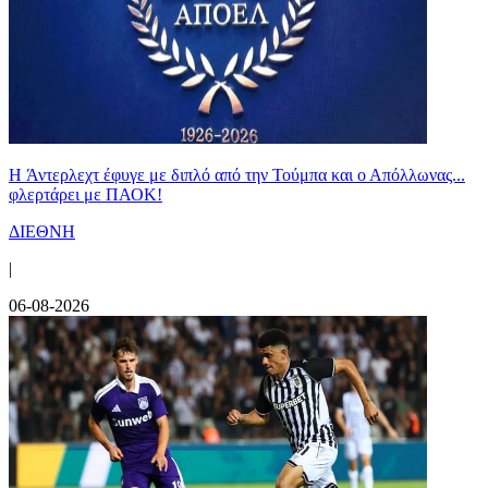
H Άντερλεχτ έφυγε με διπλό από την Τούμπα και ο Απόλλωνας...
φλερτάρει με ΠΑΟΚ!
ΔΙΕΘΝΗ
|
06-08-2026