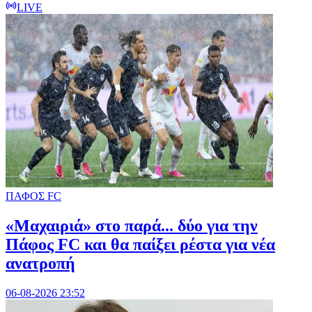
LIVE
ΠΑΦΟΣ FC
«Μαχαιριά» στο παρά... δύο για την
Πάφος FC και θα παίξει ρέστα για νέα
ανατροπή
06-08-2026 23:52