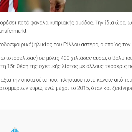
ρέσει ποτέ φανέλα κυπριακής ομάδας. Την ίδια ώρα, ωστ
nsfermarkt.
ποδοσφαιρικά) ηλικίας του Γάλλου αστέρα, ο οποίος τον
γω ιστοσελίδας) σε μόλις 400 χιλιάδες ευρώ, ο Βαλμπου
 15η θέση της σχετικής λίστας με άλλους τέσσερις παί
ία την οποία ούτε που... πλησίασε ποτέ κανείς από του
κατομμυρίων ευρώ, ενώ μέχρι το 2015, όταν και ξεκίνη