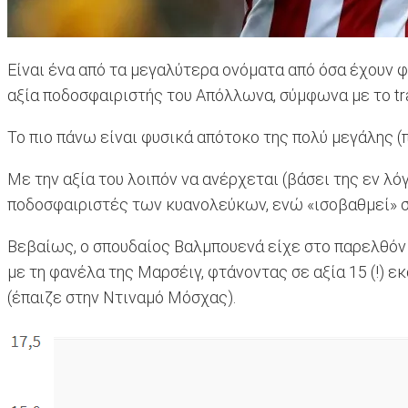
Είναι ένα από τα μεγαλύτερα ονόματα από όσα έχουν φο
αξία ποδοσφαιριστής του Απόλλωνα, σύμφωνα με το tra
Το πιο πάνω είναι φυσικά απότοκο της πολύ μεγάλης (
Με την αξία του λοιπόν να ανέρχεται (βάσει της εν λό
ποδοσφαιριστές των κυανολεύκων, ενώ «ισοβαθμεί» στη
Βεβαίως, ο σπουδαίος Βαλμπουενά είχε στο παρελθόν αξ
με τη φανέλα της Μαρσέιγ, φτάνοντας σε αξία 15 (!) ε
(έπαιζε στην Ντιναμό Μόσχας).