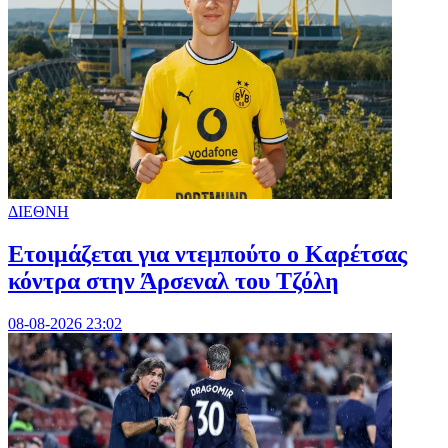
ΔΙΕΘΝΗ
Ετοιμάζεται για ντεμπούτο ο Καρέτσας
κόντρα στην Άρσεναλ του Τζόλη
08-08-2026 23:02