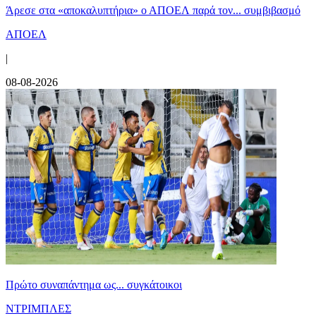
Άρεσε στα «αποκαλυπτήρια» ο ΑΠΟΕΛ παρά τον... συμβιβασμό
ΑΠΟΕΛ
|
08-08-2026
Πρώτο συναπάντημα ως... συγκάτοικοι
ΝΤΡΙΜΠΛΕΣ