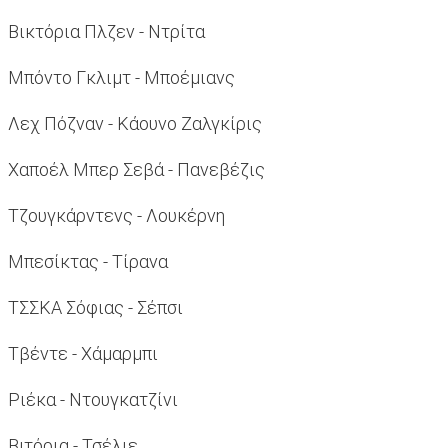
Βικτόρια Πλζεν - Ντρίτα
Μπόντο Γκλιμτ - Μποέμιανς
Λεχ Πόζναν - Κάουνο Ζαλγκίρις
Χαποέλ Μπερ Σεβά - Πανεβέζις
Τζουγκάρντενς - Λουκέρνη
Μπεσίκτας - Τίρανα
ΤΣΣΚΑ Σόφιας - Σέπσι
Τβέντε - Χάμαρμπι
Ριέκα - Ντουγκατζίνι
Βιτόρια - Τσέλιε