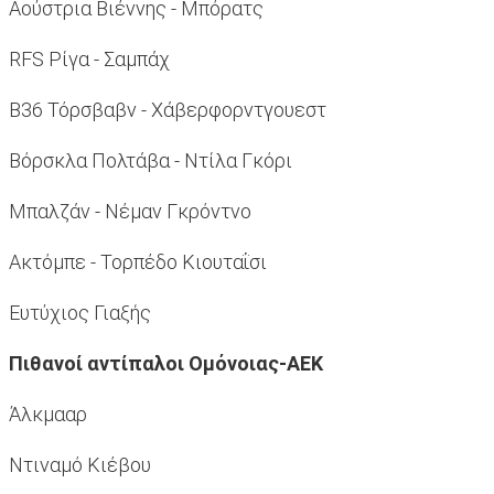
Αούστρια Βιέννης - Μπόρατς
RFS Ρίγα - Σαμπάχ
B36 Τόρσβαβν - Χάβερφορντγουεστ
Βόρσκλα Πολτάβα - Ντίλα Γκόρι
Μπαλζάν - Νέμαν Γκρόντνο
Ακτόμπε - Τορπέδο Κιουταΐσι
Ευτύχιος Γιαξής
Πιθανοί αντίπαλοι Ομόνοιας-ΑΕΚ
Άλκμααρ
Ντιναμό Κιέβου