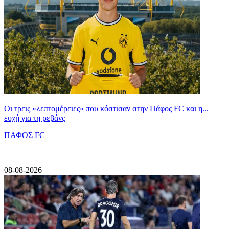
Οι τρεις «λεπτομέρειες» που κόστισαν στην Πάφος FC και η...
ευχή για τη ρεβάνς
ΠΑΦΟΣ FC
|
08-08-2026