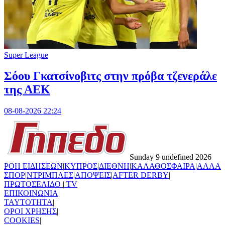
Super League
Σόου Γκατσίνοβιτς στην πρόβα τζενεράλε
της ΑΕΚ
08-08-2026 22:24
Sunday 9 undefined 2026
ΡΟΗ ΕΙΔΗΣΕΩΝ
|
ΚΥΠΡΟΣ
|
ΔΙΕΘΝΗ
|
ΚΑΛΑΘΟΣΦΑΙΡΑ
|
ΑΛΛΑ
ΣΠΟΡ
|
ΝΤΡΙΜΠΛΕΣ
|
ΑΠΟΨΕΙΣ
|
AFTER DERBY
|
ΠΡΩΤΟΣΕΛΙΔΟ
|
TV
ΕΠΙΚΟΙΝΩΝΙΑ
|
TAYTOTHTA
|
ΟΡΟΙ ΧΡΗΣΗΣ
|
COOKIES
|