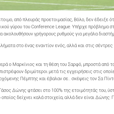
τοιμο, από πλευράς προετοιμασίας, Βόλο, δεν έδειξε ότ
κού γύρου του Conference League. Υπήρχε πρόβλημα στη
να ακολουθήσουν γρήγορους ρυθμούς για μεγάλα διαστή
βλήματα στο ένας εναντίον ενός, αλλά και στις σέντρες
ρά ο Μαρκίνιος και τη θέση του Σαρφό, μπροστά από το
επιστρέφουν δριμύτεροι μετά τις εγχειρήσεις στις οποί
χόμενης Πέμπτης και έβαλαν σε... σκέψεις τον Σα Πίντ
ο Τάσος Δώνης φτάσει στο 100% της ετοιμότητάς του, ύσ
οποίος δείχνει καλά στοιχεία, αλλά δεν είναι Δώνης. Γι'