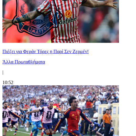
Πιέζει για Φεράν Τόρες η Παρί Σεν Ζερμέν!
Άλλα Πρωταθλήματα
|
10:52