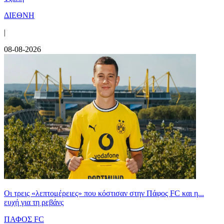
ΔΙΕΘΝΗ
|
08-08-2026
Οι τρεις «λεπτομέρειες» που κόστισαν στην Πάφος FC και η...
ευχή για τη ρεβάνς
ΠΑΦΟΣ FC