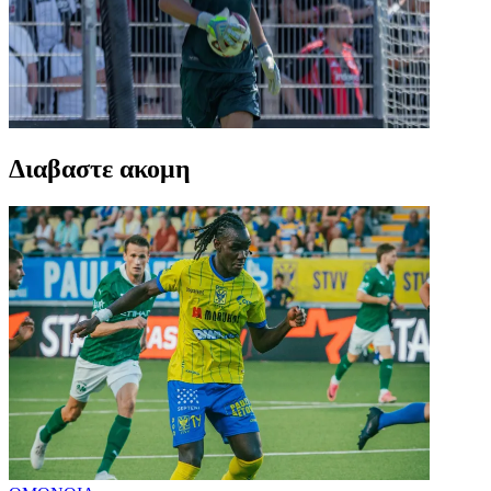
Διαβαστε ακομη