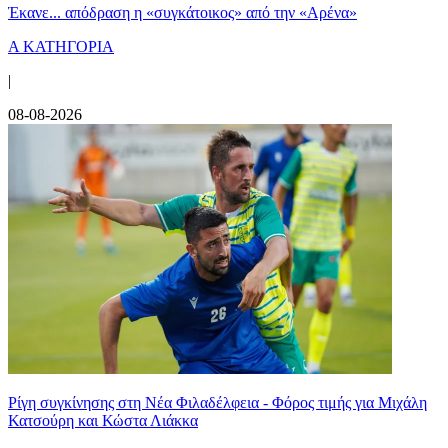
Έκανε... απόδραση η «συγκάτοικος» από την «Αρένα»
Α ΚΑΤΗΓΟΡΙΑ
|
08-08-2026
Ρίγη συγκίνησης στη Νέα Φιλαδέλφεια - Φόρος τιμής για Μιχάλη
Κατσούρη και Κώστα Λιάκκα