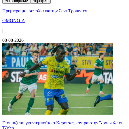
Ροή ειδήσεων
Δημοφιλή
Πρεμιέρα με ισοπαλία για την Σεντ Τρούιντεν
ΟΜΟΝΟΙΑ
|
08-08-2026
Ετοιμάζεται για ντεμπούτο ο Καρέτσας κόντρα στην Άρσεναλ του
Τζόλη