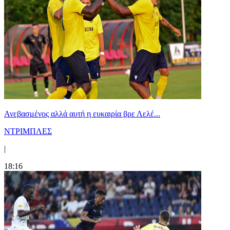
Ανεβασμένος αλλά αυτή η ευκαιρία βρε Λελέ...
ΝΤΡΙΜΠΛΕΣ
|
18:16