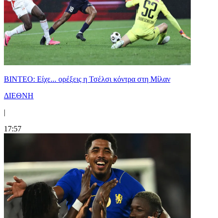
BINTEO: Είχε... ορέξεις η Τσέλσι κόντρα στη Μίλαν
ΔΙΕΘΝΗ
|
17:57