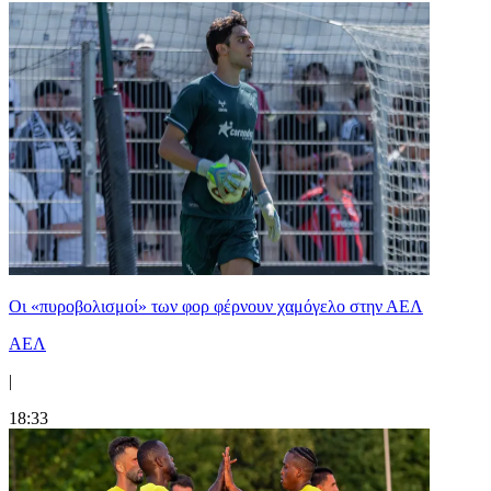
Οι «πυροβολισμοί» των φορ φέρνουν χαμόγελο στην ΑΕΛ
ΑΕΛ
|
18:33