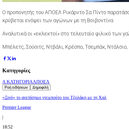
Ο προπονητής του ΑΠΟΕΛ Ρικάρντο Σα Πίντο παρατάσσε
κρύβεται ενόψει των αγώνων με τη Βοϊβοντίνα.
Αναλυτικά οι «εκλεκτοί» στο τελευταίο φιλικό των γα
Μπέλετς, Σούσιτς, Ντβάλι, Κρέσπο, Τσεμπάκ, Ντάλσιο, 
Κατηγορίες
Α ΚΑΤΗΓΟΡΙΑ
ΑΠΟΕΛ
Ροή ειδήσεων
Δημοφιλή
«Ξινό» το ανεπίσημο ντεμπούτο του Τζολάκη με τη Χαλ
Premier League
|
18:52