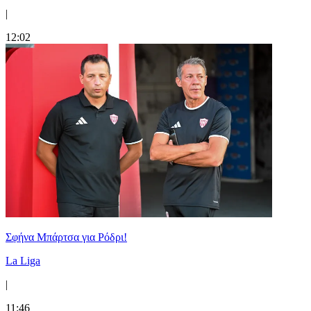
|
12:02
Σφήνα Μπάρτσα για Ρόδρι!
La Liga
|
11:46