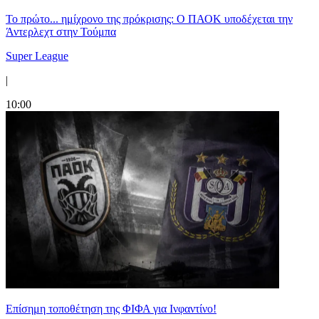
Το πρώτο... ημίχρονο της πρόκρισης: Ο ΠΑΟΚ υποδέχεται την
Άντερλεχτ στην Τούμπα
Super League
|
10:00
Επίσημη τοποθέτηση της ΦΙΦΑ για Ινφαντίνο!