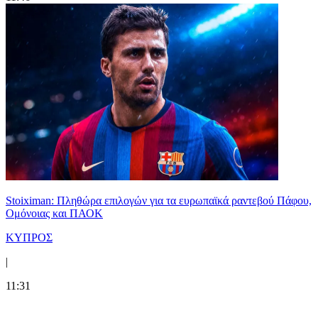
Stoiximan: Πληθώρα επιλογών για τα ευρωπαϊκά ραντεβού Πάφου,
Ομόνοιας και ΠΑΟΚ
ΚΥΠΡΟΣ
|
11:31