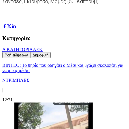
Σάντσες, Γκιούρτσο, Μάμας (60' Καπτούμ).
Κατηγορίες
Α ΚΑΤΗΓΟΡΙΑ
ΑΕΚ
Ροή ειδήσεων
Δημοφιλή
ΒΙΝΤΕΟ: Το θηρίο που οδηγάει ο Μέσι και βγάζει σκαλοπάτι για
να μπεις μέσα!
ΝΤΡΙΜΠΛΕΣ
|
12:21