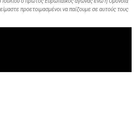
 26 Ιουλίου ο πρώτος Ευρωπαϊκός αγώνας ενώ η Ομόνοια
α είμαστε προετοιμασμένοι να παίζουμε σε αυτούς τους