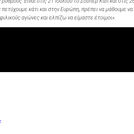
 ρυθμούς. Είναι στις 21 Ιουλίου το Σούπερ Καπ και στις
α πετύχουμε κάτι και στην Ευρώπη, πρέπει να μάθουμε ν
φιλικούς αγώνες και ελπίζω να είμαστε έτοιμοι».
»