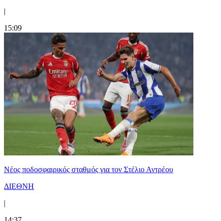
|
15:09
Νέος ποδοσφαιρικός σταθμός για τον Στέλιο Αντρέου
ΔΙΕΘΝΗ
|
14:37