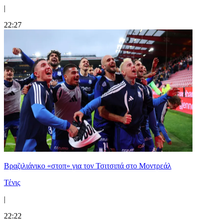
|
22:27
Βραζιλιάνικο «στοπ» για τον Τσιτσιπά στο Μοντρεάλ
Τένις
|
22:22