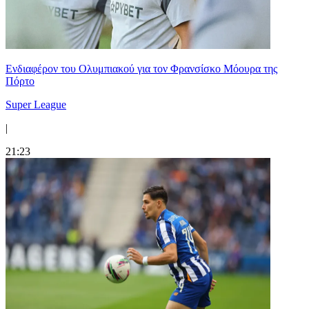
Ενδιαφέρον του Ολυμπιακού για τον Φρανσίσκο Μόουρα της
Πόρτο
Super League
|
21:23