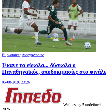
Ευρωπαϊκές Διοργανώσεις
Έκανε τα εύκολα... δύσκολα ο
Παναθηναϊκός, αποδοκιμασίες στο φινάλε
05-08-2026 23:26
Wednesday 5 undefined
2026