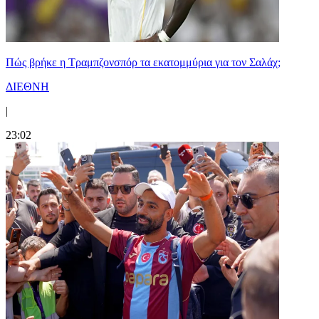
Πώς βρήκε η Τραμπζονσπόρ τα εκατομμύρια για τον Σαλάχ;
ΔΙΕΘΝΗ
|
23:02