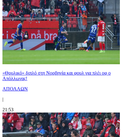
«Θρυλικό» διπλό στη Νορβηγία και φουλ για πλέι οφ ο
Απόλλωνας!
ΑΠΟΛΛΩΝ
|
21:53