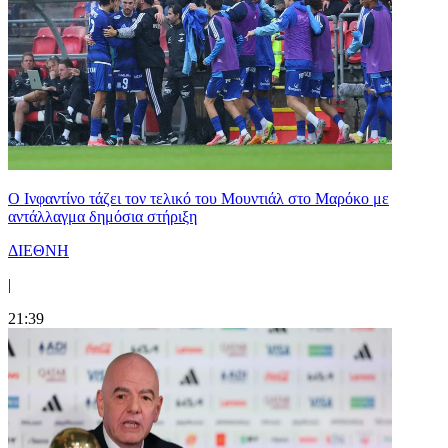
Ο Ινφαντίνο τάζει τον τελικό του Μουντιάλ στο Μαρόκο με
αντάλλαγμα δημόσια στήριξη
ΔΙΕΘΝΗ
|
21:39