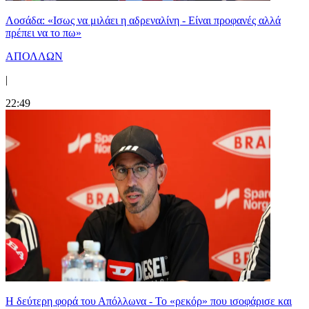
Λοσάδα: «Ισως να μιλάει η αδρεναλίνη - Είναι προφανές αλλά
πρέπει να το πω»
ΑΠΟΛΛΩΝ
|
22:49
Η δεύτερη φορά του Απόλλωνα - Το «ρεκόρ» που ισοφάρισε και