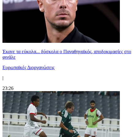
Έκανε τα εύκολα... δύσκολα ο Παναθηναϊκός, αποδοκιμασίες στο
φινάλε
Ευρωπαϊκές Διοργανώσεις
|
23:26