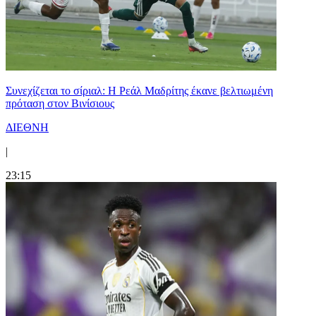
Συνεχίζεται το σίριαλ: Η Ρεάλ Μαδρίτης έκανε βελτιωμένη
πρόταση στον Βινίσιους
ΔΙΕΘΝΗ
|
23:15