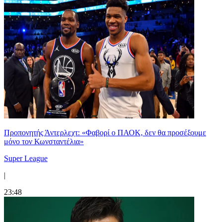
Προπονητής Άντερλεχτ: «Φαβορί ο ΠΑΟΚ, δεν θα προσέξουμε
μόνο τον Κωνσταντέλια»
Super League
|
23:48