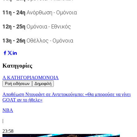
11η - 24η
Ανόρθωση - Ομόνοια
12η - 25η
Ομόνοια - Εθνικός
13η - 26η
Οθέλλος - Ομόνοια
Κατηγορίες
Α ΚΑΤΗΓΟΡΙΑ
ΟΜΟΝΟΙΑ
Ροή ειδήσεων
Δημοφιλή
Αποθέωση Ντουράντ σε Αντετοκούνμπο: «Θα μπορούσε να γίνει
GOAT αν το ήθελε»
NBA
|
23:58