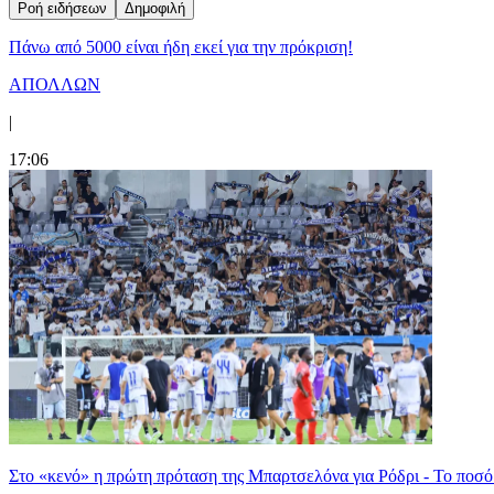
Ροή ειδήσεων
Δημοφιλή
Πάνω από 5000 είναι ήδη εκεί για την πρόκριση!
ΑΠΟΛΛΩΝ
|
17:06
Στο «κενό» η πρώτη πρόταση της Μπαρτσελόνα για Ρόδρι - Το ποσό