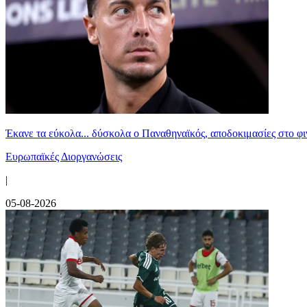
Έκανε τα εύκολα... δύσκολα ο Παναθηναϊκός, αποδοκιμασίες στο φ
Ευρωπαϊκές Διοργανώσεις
|
05-08-2026