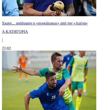
Έκανε... απόδραση η «συγκάτοικος» από την «Αρένα»
Α ΚΑΤΗΓΟΡΙΑ
|
21:02