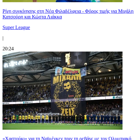
Ρίγη συγκίνησης στη Νέα Φιλαδέλφεια - Φόρος τιμής για Μιχάλη
Κατσούρη και Κώστα Λιάκκα
Super League
|
20:24
«Χαστούκι» για τη Ναϊμέγκεν πριν τη ρεβάνς με τον Ολυμπιακό