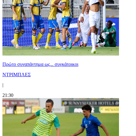
Πρώτο συναπάντημα ως... συγκάτοικοι
ΝΤΡΙΜΠΛΕΣ
|
21:30