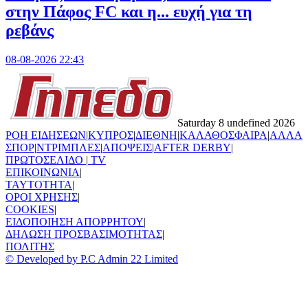
στην Πάφος FC και η... ευχή για τη
ρεβάνς
08-08-2026 22:43
Saturday 8 undefined 2026
ΡΟΗ ΕΙΔΗΣΕΩΝ
|
ΚΥΠΡΟΣ
|
ΔΙΕΘΝΗ
|
ΚΑΛΑΘΟΣΦΑΙΡΑ
|
ΑΛΛΑ
ΣΠΟΡ
|
ΝΤΡΙΜΠΛΕΣ
|
ΑΠΟΨΕΙΣ
|
AFTER DERBY
|
ΠΡΩΤΟΣΕΛΙΔΟ
|
TV
ΕΠΙΚΟΙΝΩΝΙΑ
|
TAYTOTHTA
|
ΟΡΟΙ ΧΡΗΣΗΣ
|
COOKIES
|
ΕΙΔΟΠΟΙΗΣΗ ΑΠΟΡΡΗΤΟΥ
|
ΔΗΛΩΣΗ ΠΡΟΣΒΑΣΙΜΟΤΗΤΑΣ
|
ΠΟΛΙΤΗΣ
© Developed by P.C Admin 22 Limited