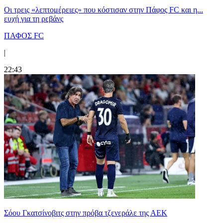
Οι τρεις «λεπτομέρειες» που κόστισαν στην Πάφος FC και η...
ευχή για τη ρεβάνς
ΠΑΦΟΣ FC
|
22:43
Σόου Γκατσίνοβιτς στην πρόβα τζενεράλε της ΑΕΚ