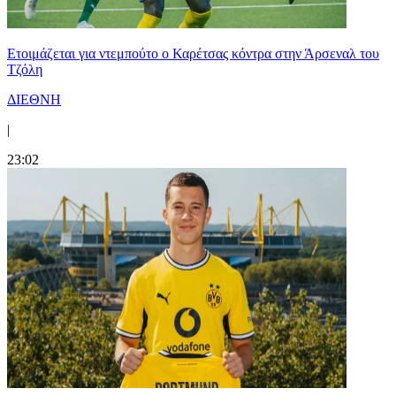
Ετοιμάζεται για ντεμπούτο ο Καρέτσας κόντρα στην Άρσεναλ του
Τζόλη
ΔΙΕΘΝΗ
|
23:02