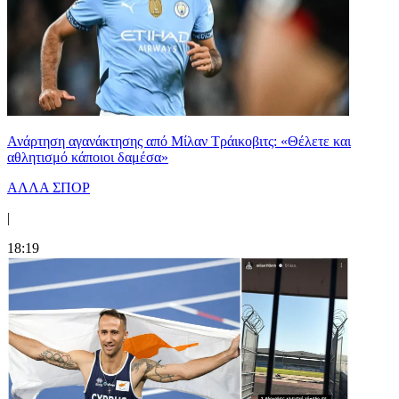
Ανάρτηση αγανάκτησης από Μίλαν Τράικοβιτς: «Θέλετε και
αθλητισμό κάποιοι δαμέσα»
ΑΛΛΑ ΣΠΟΡ
|
18:19