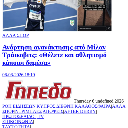
ΑΛΛΑ ΣΠΟΡ
Ανάρτηση αγανάκτησης από Μίλαν
Τράικοβιτς: «Θέλετε και αθλητισμό
κάποιοι δαμέσα»
06-08-2026 18:19
Thursday 6 undefined 2026
ΡΟΗ ΕΙΔΗΣΕΩΝ
|
ΚΥΠΡΟΣ
|
ΔΙΕΘΝΗ
|
ΚΑΛΑΘΟΣΦΑΙΡΑ
|
ΑΛΛΑ
ΣΠΟΡ
|
ΝΤΡΙΜΠΛΕΣ
|
ΑΠΟΨΕΙΣ
|
AFTER DERBY
|
ΠΡΩΤΟΣΕΛΙΔΟ
|
TV
ΕΠΙΚΟΙΝΩΝΙΑ
|
TAYTOTHTA
|