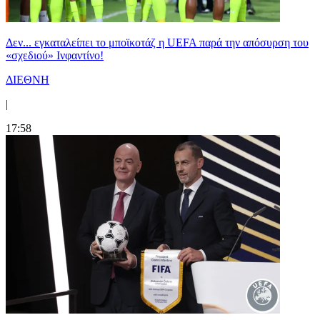
Δεν... εγκαταλείπει το μποϊκοτάζ η UEFA παρά την απόσυρση του
«σχεδιού» Ινφαντίνο!
ΔΙΕΘΝΗ
|
17:58