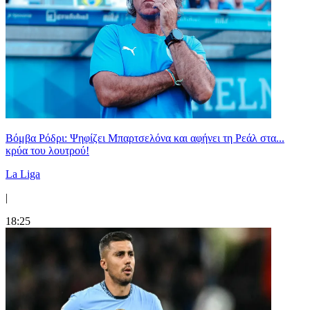
Βόμβα Ρόδρι: Ψηφίζει Μπαρτσελόνα και αφήνει τη Ρεάλ στα...
κρύα του λουτρού!
La Liga
|
18:25