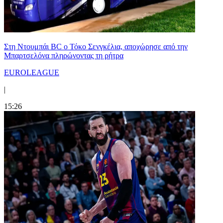
Στη Nτουμπάι BC ο Τόκο Σενγκέλια, αποχώρησε από την
Μπαρτσελόνα πληρώνοντας τη ρήτρα
EUROLEAGUE
|
15:26