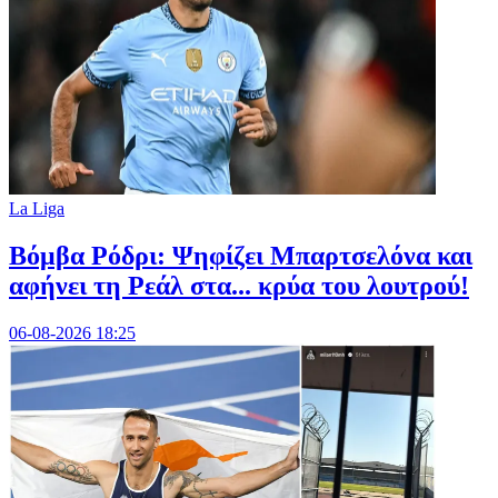
La Liga
Βόμβα Ρόδρι: Ψηφίζει Μπαρτσελόνα και
αφήνει τη Ρεάλ στα... κρύα του λουτρού!
06-08-2026 18:25