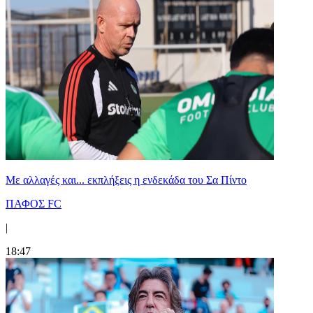
Με αλλαγές και... εκπλήξεις η ενδεκάδα του Σα Πίντο
ΠΑΦΟΣ FC
|
18:47