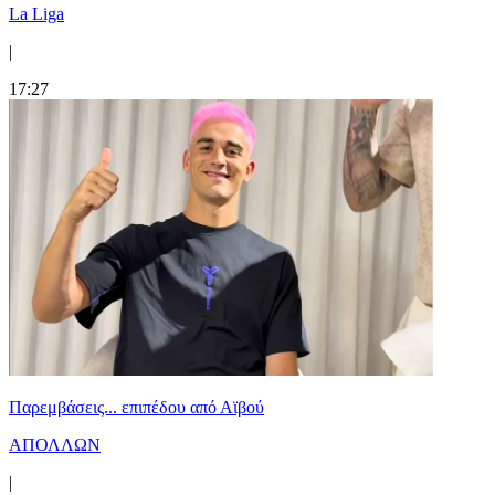
La Liga
|
17:27
Παρεμβάσεις... επιπέδου από Αϊβού
ΑΠΟΛΛΩΝ
|