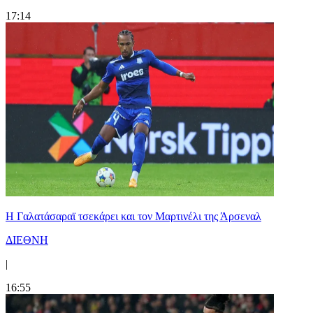
17:14
H Γαλατάσαραϊ τσεκάρει και τον Μαρτινέλι της Άρσεναλ
ΔΙΕΘΝΗ
|
16:55