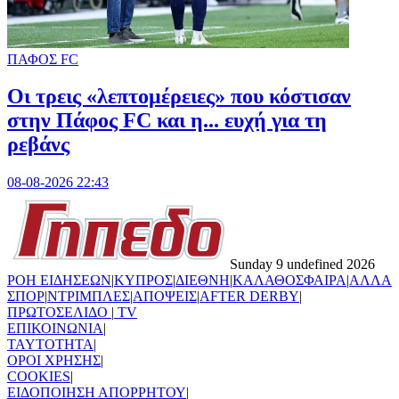
ΠΑΦΟΣ FC
Οι τρεις «λεπτομέρειες» που κόστισαν
στην Πάφος FC και η... ευχή για τη
ρεβάνς
08-08-2026 22:43
Sunday 9 undefined 2026
ΡΟΗ ΕΙΔΗΣΕΩΝ
|
ΚΥΠΡΟΣ
|
ΔΙΕΘΝΗ
|
ΚΑΛΑΘΟΣΦΑΙΡΑ
|
ΑΛΛΑ
ΣΠΟΡ
|
ΝΤΡΙΜΠΛΕΣ
|
ΑΠΟΨΕΙΣ
|
AFTER DERBY
|
ΠΡΩΤΟΣΕΛΙΔΟ
|
TV
ΕΠΙΚΟΙΝΩΝΙΑ
|
TAYTOTHTA
|
ΟΡΟΙ ΧΡΗΣΗΣ
|
COOKIES
|
ΕΙΔΟΠΟΙΗΣΗ ΑΠΟΡΡΗΤΟΥ
|