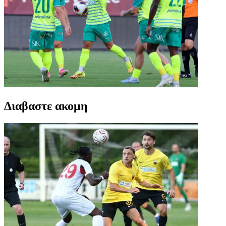
Διαβαστε ακομη