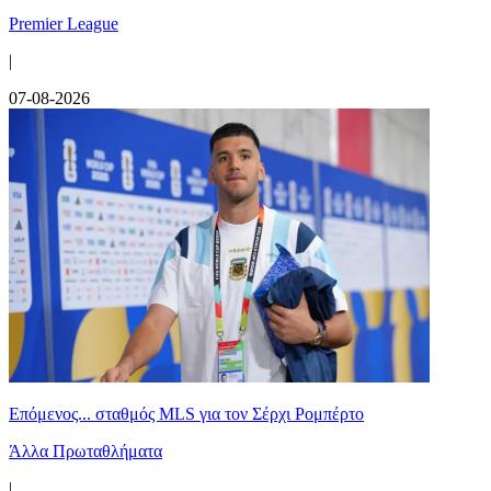
Premier League
|
07-08-2026
Επόμενος... σταθμός MLS για τον Σέρχι Ρομπέρτο
Άλλα Πρωταθλήματα
|