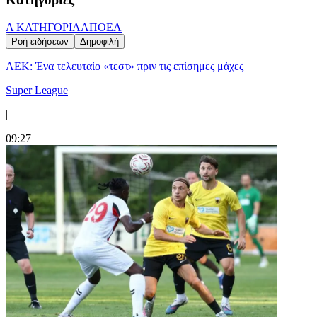
Α ΚΑΤΗΓΟΡΙΑ
ΑΠΟΕΛ
Ροή ειδήσεων
Δημοφιλή
ΑΕΚ: Ένα τελευταίο «τεστ» πριν τις επίσημες μάχες
Super League
|
09:27