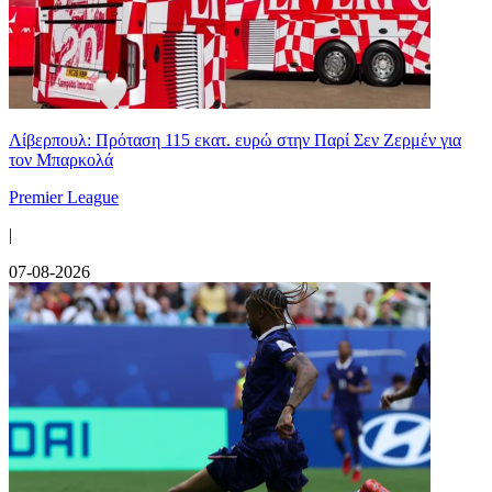
Λίβερπουλ: Πρόταση 115 εκατ. ευρώ στην Παρί Σεν Ζερμέν για
τον Μπαρκολά
Premier League
|
07-08-2026