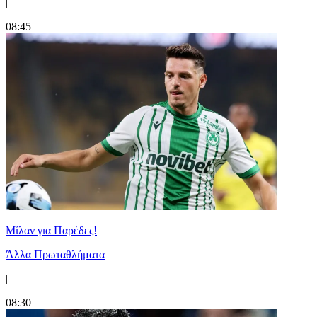
|
08:45
Μίλαν για Παρέδες!
Άλλα Πρωταθλήματα
|
08:30