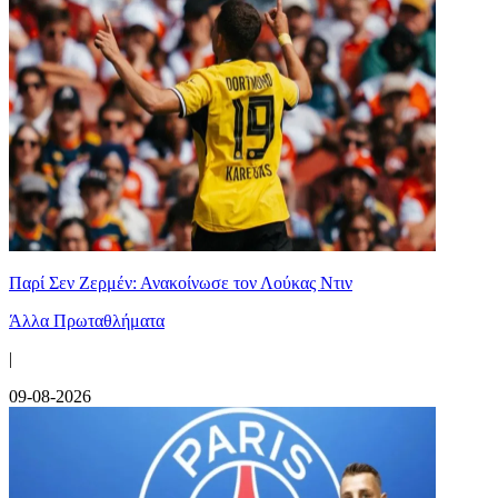
Παρί Σεν Ζερμέν: Ανακοίνωσε τον Λούκας Ντιν
Άλλα Πρωταθλήματα
|
09-08-2026