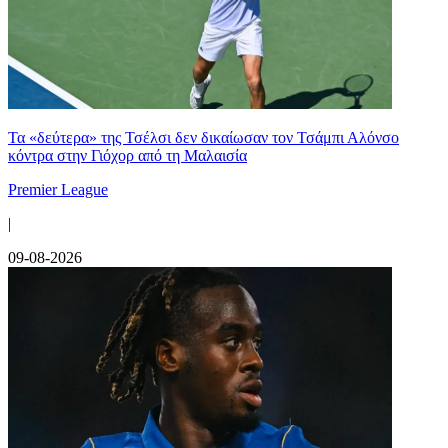
Τα «δεύτερα» της Τσέλσι δεν δικαίωσαν τον Τσάμπι Αλόνσο
κόντρα στην Γιόχορ από τη Μαλαισία
Premier League
|
09-08-2026