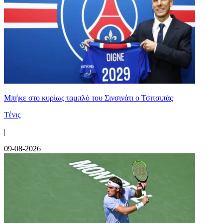
Mπήκε στο κυρίως ταμπλό του Σινσινάτι ο Τσιτσιπάς
Τένις
|
09-08-2026