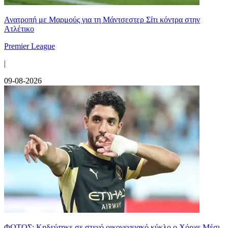
Ανατροπή με Μαρμούς για τη Μάντσεστερ Σίτι κόντρα στην
Ατλέτικο
Premier League
|
09-08-2026
ΦΩΤΟΣ: Κηδεύτηκε σε στενό οικογενειακό κύκλο ο Χόρχε Μέσι