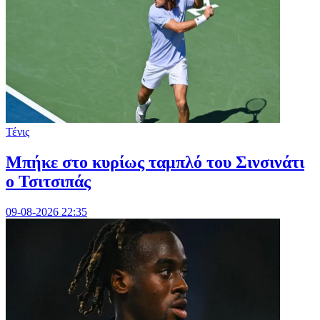
Τένις
Mπήκε στο κυρίως ταμπλό του Σινσινάτι
ο Τσιτσιπάς
09-08-2026 22:35