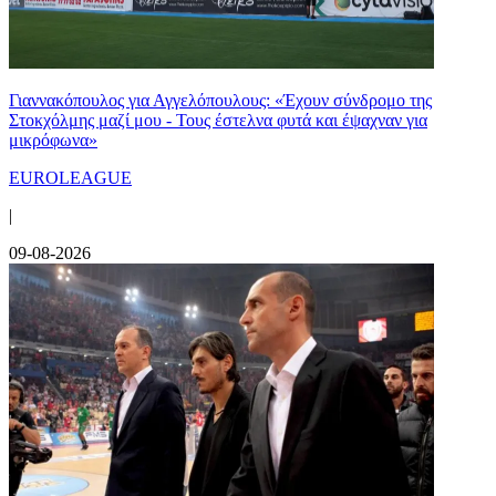
Γιαννακόπουλος για Αγγελόπουλους: «Έχουν σύνδρομο της
Στοκχόλμης μαζί μου - Τους έστελνα φυτά και έψαχναν για
μικρόφωνα»
EUROLEAGUE
|
09-08-2026