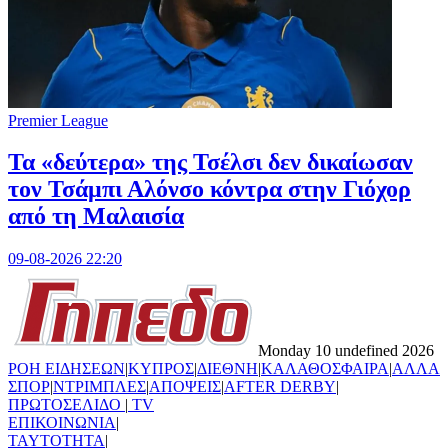
Premier League
Τα «δεύτερα» της Τσέλσι δεν δικαίωσαν
τον Τσάμπι Αλόνσο κόντρα στην Γιόχορ
από τη Μαλαισία
09-08-2026 22:20
Monday 10 undefined 2026
ΡΟΗ ΕΙΔΗΣΕΩΝ
|
ΚΥΠΡΟΣ
|
ΔΙΕΘΝΗ
|
ΚΑΛΑΘΟΣΦΑΙΡΑ
|
ΑΛΛΑ
ΣΠΟΡ
|
ΝΤΡΙΜΠΛΕΣ
|
ΑΠΟΨΕΙΣ
|
AFTER DERBY
|
ΠΡΩΤΟΣΕΛΙΔΟ
|
TV
ΕΠΙΚΟΙΝΩΝΙΑ
|
TAYTOTHTA
|