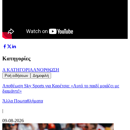
Κατηγορίες
Α ΚΑΤΗΓΟΡΙΑ
ΑΝΟΡΘΩΣΗ
Ροή ειδήσεων
Δημοφιλή
Αποθέωση Sky Sports για Καρέτσα: «Αυτό το παιδί μοιάζει με
διαμάντι!»
Άλλα Πρωταθλήματα
|
09-08-2026