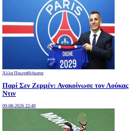
Άλλα Πρωταθλήματα
Παρί Σεν Ζερμέν: Ανακοίνωσε τον Λούκας
Ντιν
09-08-2026 22:49