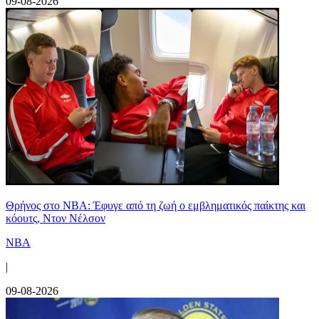
09-08-2026
Θρήνος στο NBA: Έφυγε από τη ζωή ο εμβληματικός παίκτης και
κόουτς, Ντον Νέλσον
NBA
|
09-08-2026