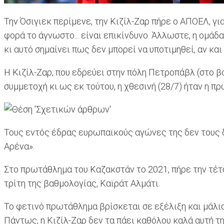
Την Όσιγιεκ περίμενε, την Κιζίλ-Ζαρ πήρε ο ΑΠΟΕΛ, για
φορά το άγνωστο... είναι επικίνδυνο. Άλλωστε, η ομάδα
κι αυτό σημαίνει πως δεν μπορεί να υποτιμηθεί, αν κ
Η Κιζίλ-Ζαρ, που εδρεύει στην πόλη Πετροπάβλ (στο β
συμμετοχή κι ως εκ τούτου, η χθεσινή (28/7) ήταν η π
Τους εντός έδρας ευρωπαϊκούς αγώνες της δεν τους δίν
Αρένα».
Στο πρωτάθλημα του Καζακστάν το 2021, πήρε την τέτ
τρίτη της βαθμολογίας, Καϊράτ Αλμάτι.
Το φετινό πρωτάθλημα βρίσκεται σε εξέλιξη και μάλισ
Πάντως, η Κιζίλ-Ζαρ δεν τα πάει καθόλου καλά αυτή τ