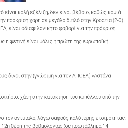
τό είναι καλή εξέλιξη, δεν είναι βέβαιο, καθώς καμιά
την πρόκριση χάρη σε μεγάλο διπλό στην Κροατία (2-0)
Λ, είναι αδιαφιλονίκητο φαβορί για την πρόκριση.
ως η φετινή είναι μόλις η πρώτη της ευρωπαϊκή
ους δίνει στην (γνώριμη για τον ΑΠΟΕΛ) «Αστάνα
σιτήριο, χάρη στην κατάκτηση του κυπέλλου από την
υνο τον αντίπαλο, λόγω σαφούς καλύτερης ετοιμότητας.
η 12η θέση της βαθμολογίας (σε πρωτάθλημα 14