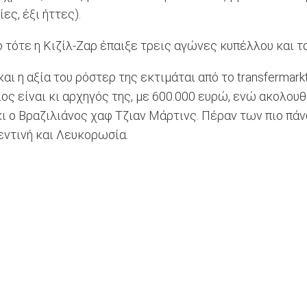
ες, έξι ήττες).
 τότε η Κιζίλ-Ζαρ έπαιξε τρεις αγώνες κυπέλλου και τα
αι η αξία του ρόστερ της εκτιμάται από το transfermar
ς είναι κι αρχηγός της, με 600.000 ευρώ, ενώ ακολου
ι ο Βραζιλιάνος χαφ Τζιαν Μάρτινς. Πέραν των πιο πάν
εντινή και Λευκορωσία.