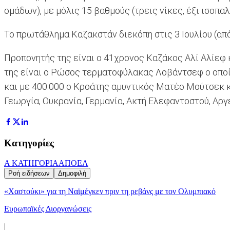
ομάδων), με μόλις 15 βαθμούς (τρεις νίκες, έξι ισοπαλί
Το πρωτάθλημα Καζακστάν διεκόπη στις 3 Ιουλίου (από
Προπονητής της είναι ο 41χρονος Καζάκος Αλί Αλίεφ κ
της είναι ο Ρώσος τερματοφύλακας Λοβάντσεφ ο οποίο
και με 400.000 ο Κροάτης αμυντικός Ματέο Μούτσεκ κ
Γεωργία, Ουκρανία, Γερμανία, Ακτή Ελεφαντοστού, Αργ
Κατηγορίες
Α ΚΑΤΗΓΟΡΙΑ
ΑΠΟΕΛ
Ροή ειδήσεων
Δημοφιλή
«Χαστούκι» για τη Ναϊμέγκεν πριν τη ρεβάνς με τον Ολυμπιακό
Ευρωπαϊκές Διοργανώσεις
|