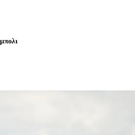
Έμπολι