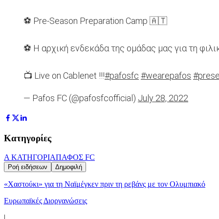
⚽ Pre-Season Preparation Camp 🇦🇹
⚽ Η αρχική ενδεκάδα της ομάδας μας για τη φιλική α
📺 Live on Cablenet !!!
#pafosfc
#wearepafos
#pres
— Pafos FC (@pafosfcofficial)
July 28, 2022
Κατηγορίες
Α ΚΑΤΗΓΟΡΙΑ
ΠΑΦΟΣ FC
Ροή ειδήσεων
Δημοφιλή
«Χαστούκι» για τη Ναϊμέγκεν πριν τη ρεβάνς με τον Ολυμπιακό
Ευρωπαϊκές Διοργανώσεις
|