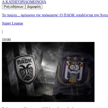
Α ΚΑΤΗΓΟΡΙΑ
ΟΜΟΝΟΙΑ
Ροή ειδήσεων
Δημοφιλή
Το πρώτο... ημίχρονο της πρόκρισης: Ο ΠΑΟΚ υποδέχεται την Άντ
Super League
|
10:00