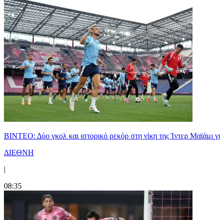
ΒΙΝΤΕΟ: Δύο γκολ και ιστορικό ρεκόρ στη νίκη της Ίντερ Μαϊάμι γ
ΔΙΕΘΝΗ
|
08:35