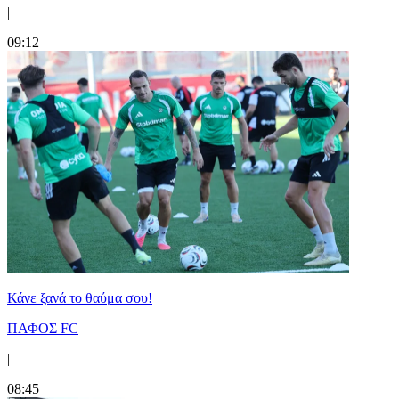
|
09:12
Κάνε ξανά το θαύμα σου!
ΠΑΦΟΣ FC
|
08:45