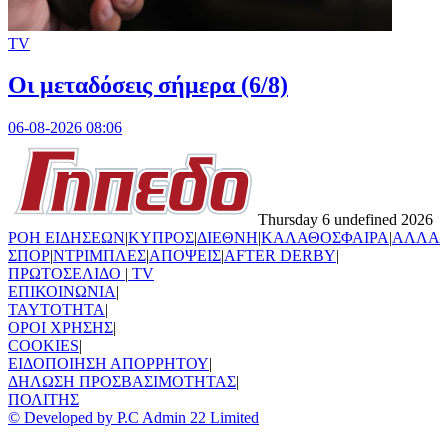
TV
Οι μεταδόσεις σήμερα (6/8)
06-08-2026 08:06
Thursday 6 undefined 2026
ΡΟΗ ΕΙΔΗΣΕΩΝ
|
ΚΥΠΡΟΣ
|
ΔΙΕΘΝΗ
|
ΚΑΛΑΘΟΣΦΑΙΡΑ
|
ΑΛΛΑ
ΣΠΟΡ
|
ΝΤΡΙΜΠΛΕΣ
|
ΑΠΟΨΕΙΣ
|
AFTER DERBY
|
ΠΡΩΤΟΣΕΛΙΔΟ
|
TV
ΕΠΙΚΟΙΝΩΝΙΑ
|
TAYTOTHTA
|
ΟΡΟΙ ΧΡΗΣΗΣ
|
COOKIES
|
ΕΙΔΟΠΟΙΗΣΗ ΑΠΟΡΡΗΤΟΥ
|
ΔΗΛΩΣΗ ΠΡΟΣΒΑΣΙΜΟΤΗΤΑΣ
|
ΠΟΛΙΤΗΣ
© Developed by P.C Admin 22 Limited