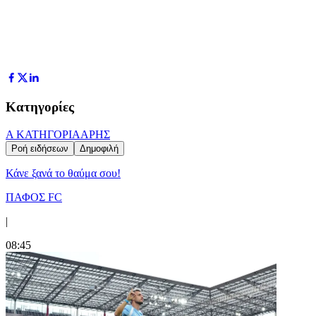
Κατηγορίες
Α ΚΑΤΗΓΟΡΙΑ
ΑΡΗΣ
Ροή ειδήσεων
Δημοφιλή
Κάνε ξανά το θαύμα σου!
ΠΑΦΟΣ FC
|
08:45