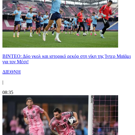
ΒΙΝΤΕΟ: Δύο γκολ και ιστορικό ρεκόρ στη νίκη της Ίντερ Μαϊάμι
για τον Μέσι!
ΔΙΕΘΝΗ
|
08:35