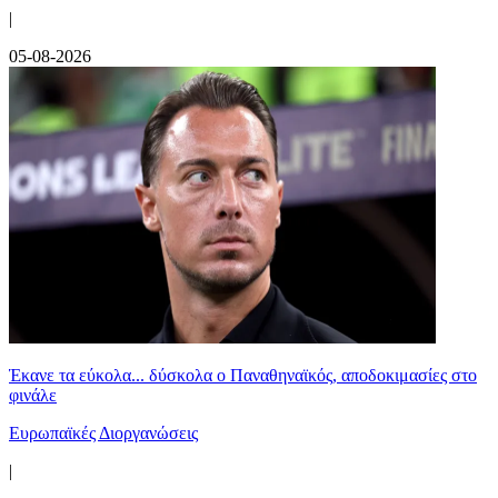
|
05-08-2026
Έκανε τα εύκολα... δύσκολα ο Παναθηναϊκός, αποδοκιμασίες στο
φινάλε
Ευρωπαϊκές Διοργανώσεις
|