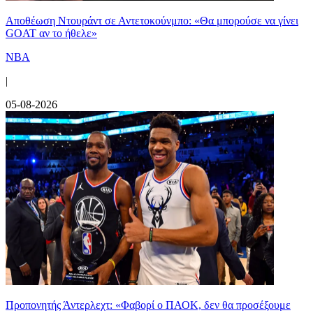
Αποθέωση Ντουράντ σε Αντετοκούνμπο: «Θα μπορούσε να γίνει
GOAT αν το ήθελε»
NBA
|
05-08-2026
Προπονητής Άντερλεχτ: «Φαβορί ο ΠΑΟΚ, δεν θα προσέξουμε